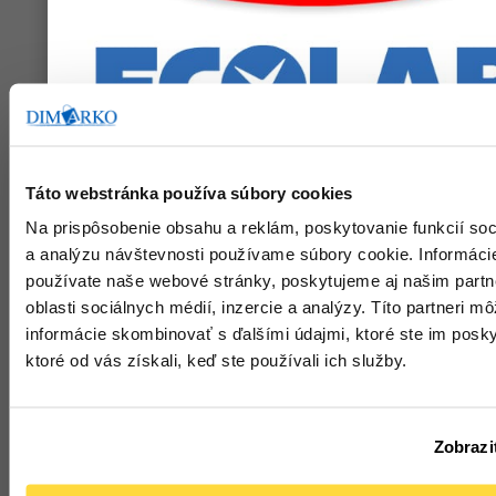
Podobné produkty
Táto webstránka používa súbory cookies
Na prispôsobenie obsahu a reklám, poskytovanie funkcií soc
a analýzu návštevnosti používame súbory cookie. Informáci
používate naše webové stránky, poskytujeme aj našim part
oblasti sociálnych médií, inzercie a analýzy. Títo partneri m
informácie skombinovať s ďalšími údajmi, ktoré ste im poskyt
ktoré od vás získali, keď ste používali ich služby.
Zobraziť
Krabica na pizzu 40 x
Pizza krabica 29 x 29 x