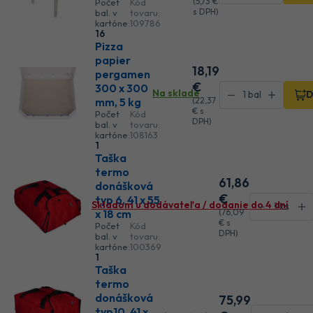
(
5
,73 €
Počet
Kód
s DPH)
bal. v
tovaru:
kartóne:
109786
16
Pizza
papier
18
,19
pergamen
€
300 x 300
Na sklade
D
mm, 5 kg
(
22
,37
€
s
Počet
Kód
DPH)
bal. v
tovaru:
kartóne:
108163
1
Taška
termo
61
,86
donášková
€
typ 6, 41 x 55
Skladom u dodávateľa / dodanie do 4 dní
x 18 cm
(
76
,09
€
s
Počet
Kód
DPH)
bal. v
tovaru:
kartóne:
100369
1
Taška
termo
donášková
75
,99
typ10, 41 x