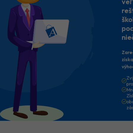
veľ
reš
ško
pod
nie
Zare
získ
výho
Zv
pr
Mn
Zí
ob
zá