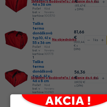
€
Skladom u dodávateľa / dodanie do 4 dní
46 x 36 cm
(
93
,47 €
Počet
Kód
s DPH)
bal. v
tovaru:
kartóne:
100370
1
Taška
termo
81
,66
donášková
€
typ10, 41 x
Na objednávku
55 x 36 cm
(
100
,44
€
s
Počet
Kód
DPH)
bal. v
tovaru:
kartóne:
101773
1
Taška
termo
donášková
56
,36
typ 6, 41 x
€
Skladom u dodávateľa / dodanie do 4 dní
46 x 8 cm
(
69
,32 €
Počet
Kód
s DPH)
bal. v
tovaru:
kartóne:
102183
1