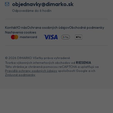
objednavky@dimarko.sk
Odpovedáme do 6 hodín
Kontakt
O nás
Ochrana osobných údajov
Obchodné podmienky
Nastavenia cookies
© 2026 DIMARKO Všetky práva vyhradené.
Tvorba výkonných internetových obchodov od
RIESENIA
Táto stránka je chránená pomocou reCAPTCHA a uplatňujú sa
Pravidlá ochrany osobných údajov
spoločnosti Google a ich
Zmluvné podmienky
.