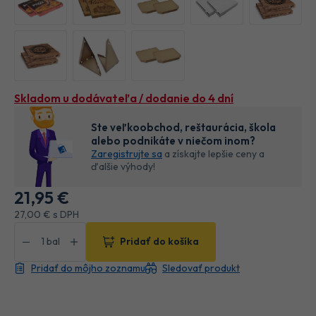
Skladom u dodávateľa / dodanie do 4 dní
Ste veľkoobchod, reštaurácia, škola
alebo podnikáte v niečom inom?
Zaregistrujte sa
a získajte lepšie ceny a
ďalšie výhody!
21
,95 €
27
,00 €
s DPH
Pridať do košíka
Pridať do môjho zoznamu
Sledovať produkt