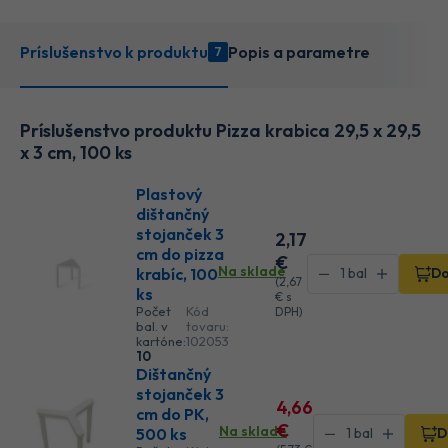
Príslušenstvo k produktu
Popis a parametre
7
Príslušenstvo produktu Pizza krabica 29,5 x 29,5
x 3 cm, 100 ks
Plastový
dištančný
stojanček 3
2
,17
cm do pizza
€
Na sklade
krabíc, 100
Do
(
2
,67
ks
€
s
Počet
Kód
DPH)
bal. v
tovaru:
kartóne:
102053
10
Dištančný
stojanček 3
4
,66
cm do PK,
€
Na sklade
500 ks
D