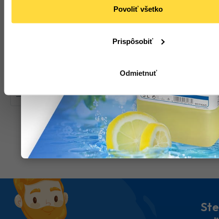
40 x 3,5 cm hnedá, 100
3 cm, 100 ks
Povoliť všetko
Počet bal. v kartóne:
1
ks
Kód tovaru: 104589
Počet bal. v kartóne:
1
Kód tovaru: 109930
Prispôsobiť
Na objednávku
Na sklade
Odmietnuť
38
,50 €
15
,83 €
(
47
,36 €
s DPH)
(
19
,47 €
s DPH)
Do
Do
košíka
košíka
Ste