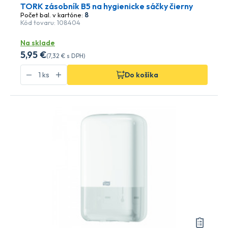
TORK zásobník B5 na hygienicke sáčky čierny
Počet bal. v kartóne:
8
Kód tovaru: 108404
Na sklade
5
,95 €
(
7
,32 €
s DPH)
Do košíka