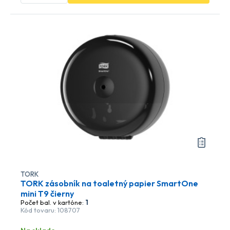
TORK
TORK zásobník na toaletný papier SmartOne
mini T9 čierny
Počet bal. v kartóne:
1
Kód tovaru: 108707