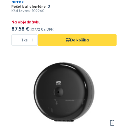
nerez
Počet bal. v kartóne:
0
Kód tovaru: 102260
Na objednávku
87
,58 €
(
107
,72 €
s DPH)
Do košíka