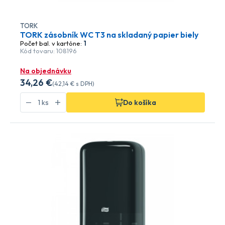
TORK
TORK zásobník WC T3 na skladaný papier biely
Počet bal. v kartóne:
1
Kód tovaru: 108196
Na objednávku
34
,26 €
(
42
,14 €
s DPH)
Do košíka