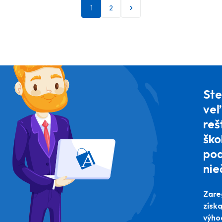
1
2
Ste
veľ
reš
ško
pod
nie
Zare
získ
výho