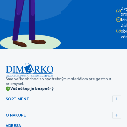
Zv
pr
Mn
Zí
ob
zá
Sme veľkoobchod so spotrebným materiálom pre gastro a
priemysel.
Váš nákup je bezpečný
SORTIMENT
O NÁKUPE
ADRESA