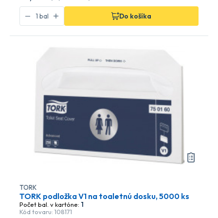
Do košíka
TORK
TORK podložka V1 na toaletnú dosku, 5000 ks
Počet bal. v kartóne:
1
Kód tovaru: 108171