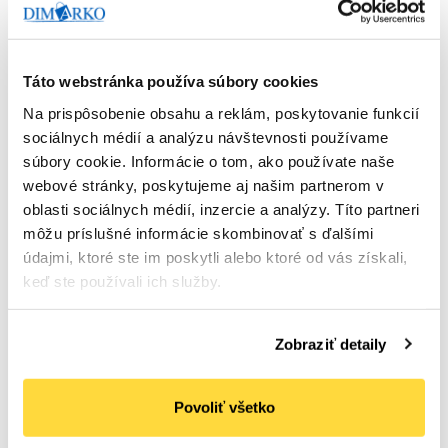
Táto webstránka používa súbory cookies
Na prispôsobenie obsahu a reklám, poskytovanie funkcií
sociálnych médií a analýzu návštevnosti používame
súbory cookie. Informácie o tom, ako používate naše
webové stránky, poskytujeme aj našim partnerom v
TORK
TORK zásobník na toaletný papier SmartOne
oblasti sociálnych médií, inzercie a analýzy. Títo partneri
biely
môžu príslušné informácie skombinovať s ďalšími
Počet bal. v kartóne:
1
Kód tovaru: 106939
údajmi, ktoré ste im poskytli alebo ktoré od vás získali,
keď ste používali ich služby.
Na objednávku
43
,80 €
(
53
,87 €
s DPH)
Zobraziť detaily
Do košíka
Povoliť všetko