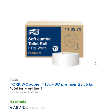
TORK
TORK WC papier T1 JUMBO premium 2vr. 6 ks
Počet bal. v kartóne:
1
Kód tovaru: 109836
Na sklade
47
,87 €
(
58
,88 €
s DPH)