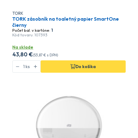
TORK
TORK zásobník na toaletný papier SmartOne
čierny
Počet bal. v kartóne:
1
Kód tovaru: 107393
Na sklade
43
,80 €
(
53
,87 €
s DPH)
Do košíka