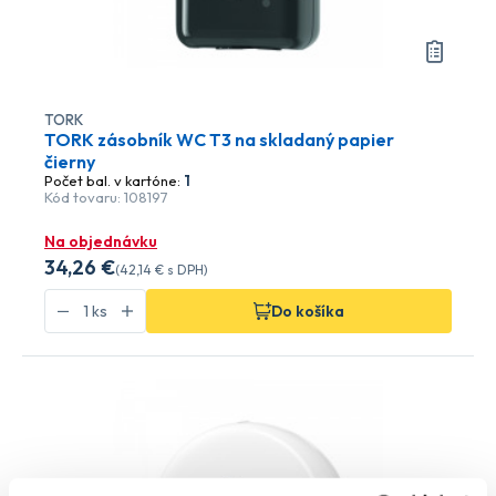
TORK
TORK zásobník WC T3 na skladaný papier
čierny
Počet bal. v kartóne:
1
Kód tovaru: 108197
Na objednávku
34
,26 €
(
42
,14 €
s DPH)
Do košíka