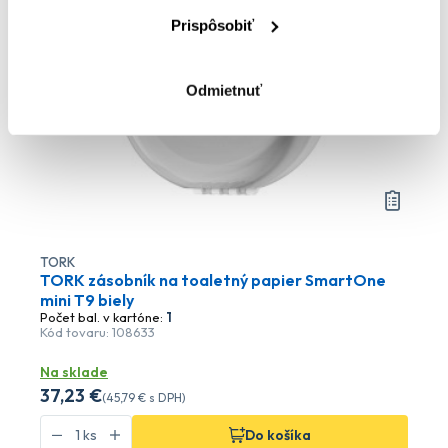
Prispôsobiť
Odmietnuť
TORK
TORK zásobník na toaletný papier SmartOne
mini T9 biely
Počet bal. v kartóne:
1
Kód tovaru: 108633
Na sklade
37
,23 €
(
45
,79 €
s DPH)
Do košíka