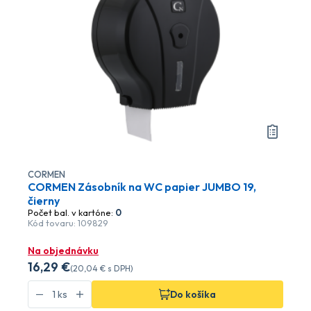
CORMEN
CORMEN Zásobník na WC papier JUMBO 19,
čierny
Počet bal. v kartóne:
0
Kód tovaru: 109829
Na objednávku
16
,29 €
(
20
,04 €
s DPH)
Do košíka