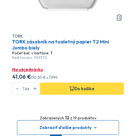
TORK
TORK zásobník na toaletný papier T2 Mini
Jumbo biely
Počet bal. v kartóne:
1
Kód tovaru: 109370
Na objednávku
41
,06 €
(
50
,50 €
s DPH)
Do košíka
Zobrazených
12
z 19 produktov
Zobraziť ďalšie produkty