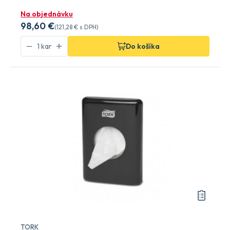
Na objednávku
98
,60 €
(
121
,28 €
s DPH)
Do košíka
TORK