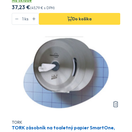
Na sklade
37
,23 €
(
45
,79 €
s DPH)
Do košíka
TORK
TORK zásobník na toaletný papier SmartOne,