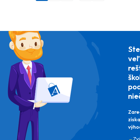
Ste
veľ
reš
ško
pod
nie
Zare
získ
výho
Zv