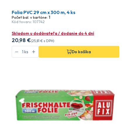
Folia PVC 29 cm x 300 m, 4 ks
Počet bal. v kartóne:
1
Kód tovaru: 107742
Skladom u dodávateľa / dodanie do 4 dní
20
,98 €
(
25
,81 €
s DPH)
Do košíka