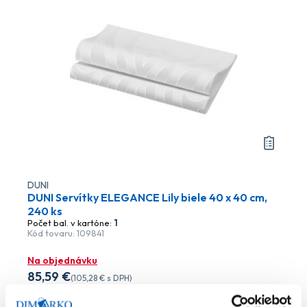
DUNI
DUNI Servítky ELEGANCE Lily biele 40 x 40 cm,
240 ks
Počet bal. v kartóne:
1
Kód tovaru: 109841
Na objednávku
85
,59 €
(
105
,28 €
s DPH)
Do košíka