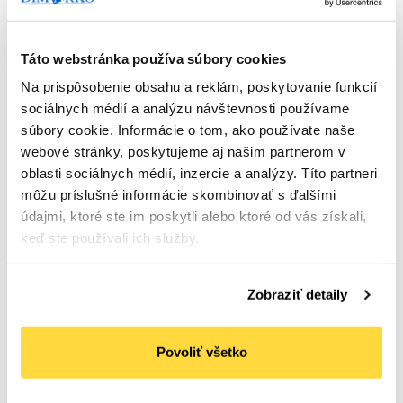
Táto webstránka používa súbory cookies
Na prispôsobenie obsahu a reklám, poskytovanie funkcií
sociálnych médií a analýzu návštevnosti používame
súbory cookie. Informácie o tom, ako používate naše
webové stránky, poskytujeme aj našim partnerom v
oblasti sociálnych médií, inzercie a analýzy. Títo partneri
môžu príslušné informácie skombinovať s ďalšími
údajmi, ktoré ste im poskytli alebo ktoré od vás získali,
keď ste používali ich služby.
Zobraziť detaily
DUNI Servítky Sacchetto Cafe 8,5 x 19 cm, 500 ks
Počet bal. v kartóne:
1
Kód tovaru: 109846
Povoliť všetko
Na objednávku
67
,70 €
(
83
,27 €
s DPH)