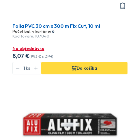
Folia PVC 30 cm x 300 m Fix Cut, 10 mi
Počet bal. v kartóne:
6
Kód tovaru: 107040
Na objednávku
8
,07 €
(
9
,93 €
s DPH)
Do košíka