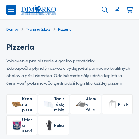
Domov
Typ prevádzky
Pizzeria
Pizzeria
Vybavenie pre pizzerie a gastro prevádzky
Zabezpečte plynulý rozvoz a výdaj jedál pomocou kvalitných
obalov a príslušenstva. Odolné materiály udržia teplotu a
čerstvosť pokrmov, čo zjednoduší logistiku každej pizzerii
Krabice
Taniere,
Alobaly
na
tácky,
a
Príslušens
pizzu
misky
fólie
Utierky
a
Rukavice
servítky