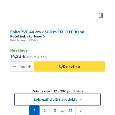
Folia PVC 44 cm x 300 m FIX CUT, 10 mi
Počet bal. v kartóne:
6
Kód tovaru: 105855
Na sklade
14
,23 €
(
17
,50 €
s DPH)
Do košíka
Zobrazených
12
z 290 produktov
Zobraziť ďalšie produkty
1
2
3
…
25