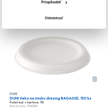
Prispôsobiť
Do košíka
Odmietnuť
DUNI
DUNI Veko na misku dresing BAGASSE, 150 ks
Počet bal. v kartóne:
10
Kód tovaru: 108588