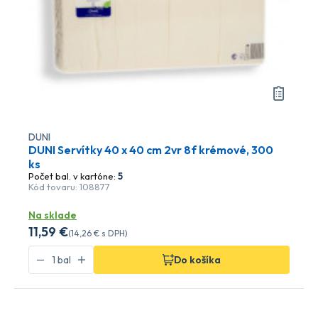
DUNI
DUNI Servítky 40 x 40 cm 2vr 8f krémové, 300
ks
Počet bal. v kartóne:
5
Kód tovaru: 108877
Na sklade
11
,59 €
(
14
,26 €
s DPH)
Do košíka