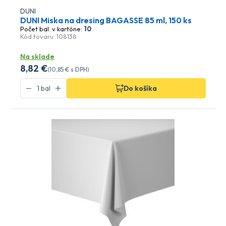
DUNI
DUNI Miska na dresing BAGASSE 85 ml, 150 ks
Počet bal. v kartóne:
10
Kód tovaru: 108138
Na sklade
8
,82 €
(
10
,85 €
s DPH)
Do košíka