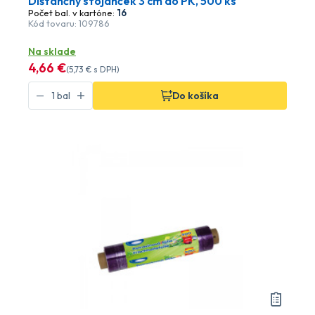
Dištančný stojanček 3 cm do PK, 500 ks
Počet bal. v kartóne:
16
Kód tovaru: 109786
Na sklade
4
,66 €
(
5
,73 €
s DPH)
Do košíka