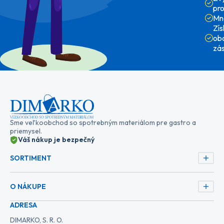
pr
Mn
Zí
ob
zá
Sme veľkoobchod so spotrebným materiálom pre gastro a
priemysel.
Váš nákup je bezpečný
SORTIMENT
O NÁKUPE
ADRESA
DIMARKO, S. R. O.