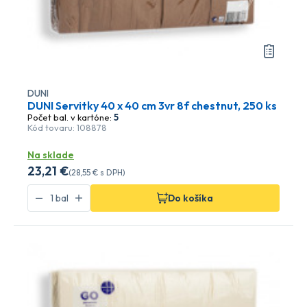
DUNI
DUNI Servitky 40 x 40 cm 3vr 8f chestnut, 250 ks
Počet bal. v kartóne:
5
Kód tovaru: 108878
Na sklade
23
,21 €
(
28
,55 €
s DPH)
Do košíka