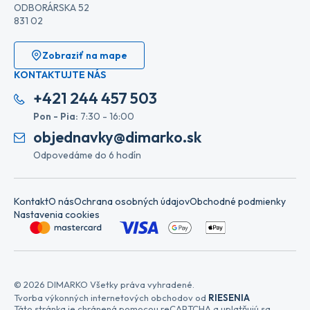
ODBORÁRSKA 52
831 02
Zobraziť na mape
KONTAKTUJTE NÁS
+421 244 457 503
Pon - Pia:
7:30 - 16:00
objednavky@dimarko.sk
Odpovedáme do 6 hodín
Kontakt
O nás
Ochrana osobných údajov
Obchodné podmienky
Nastavenia cookies
© 2026 DIMARKO Všetky práva vyhradené.
Tvorba výkonných internetových obchodov od
RIESENIA
Táto stránka je chránená pomocou reCAPTCHA a uplatňujú sa