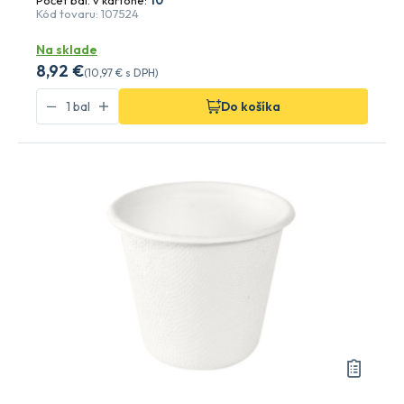
Počet bal. v kartóne:
10
Kód tovaru: 107524
Na sklade
8
,92 €
(
10
,97 €
s DPH)
Do košíka