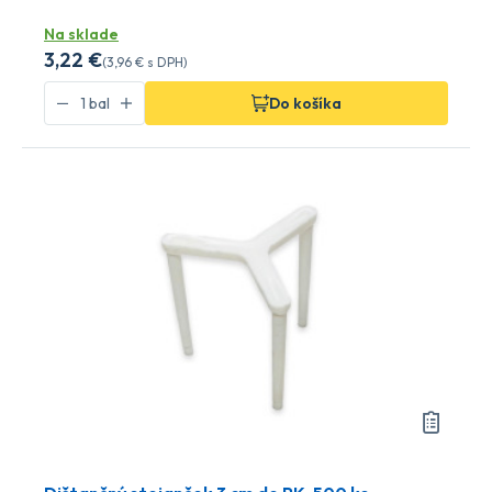
Na sklade
3
,22 €
(
3
,96 €
s DPH)
Do košíka