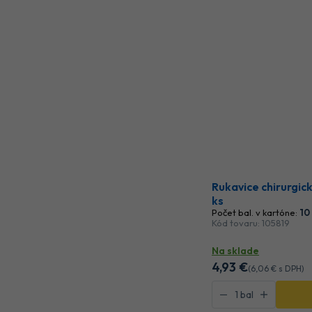
Rukavice chirurgic
ks
Počet bal. v kartóne:
10
Kód tovaru: 105819
Na sklade
4
,93 €
(
6
,06 €
s DPH)