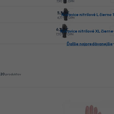
7
,90 €
s DPH
5
,50 €
Rukavice nitrilové L čierne
6
,77 €
s DPH
6
,26 €
Rukavice nitrilové XL čierne
7
,70 €
s DPH
Ďalšie najpredávanejšie
h
20
produktov