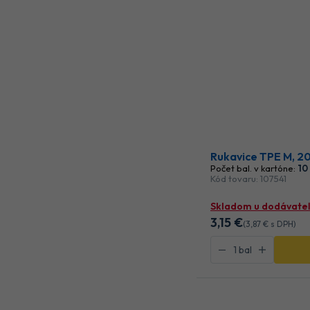
Rukavice TPE M, 2
Počet bal. v kartóne:
10
Kód tovaru: 107541
Skladom u dodávateľ
3
,15 €
(
3
,87 €
s DPH)