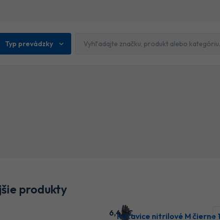
Typ prevádzky
šie produkty
6
,42 €
Rukavice nitrilové M čierne 