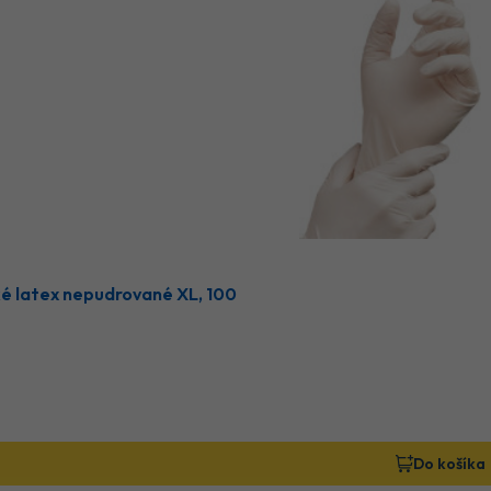
ké latex nepudrované XL, 100
Do košíka