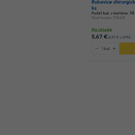
Rukavice chirurgic
ks
Počet bal. v kartóne:
10
Kód tovaru: 105613
Na sklade
5
,67 €
(
6
,97 €
s DPH)