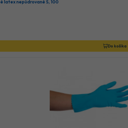
ké latex nepúdrované S, 100
Do košíka