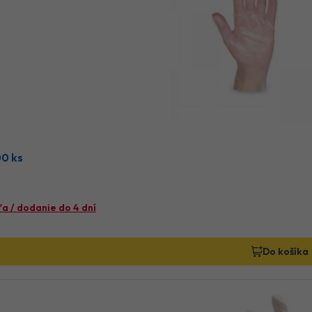
00 ks
a / dodanie do 4 dní
Do košíka