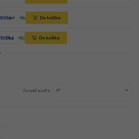
 100ks
Na sklade
Do košíka
 100ks
Na sklade
Do košíka
Zoradiť podľa: