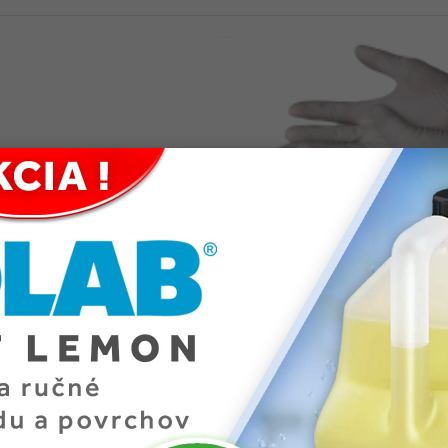
ké latex nepúdrované L, 100