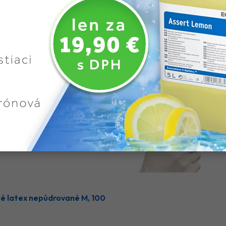
Do košíka
ké latex nepúdrované M, 100