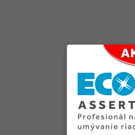
Rukavice chirurgic
ks
Počet bal. v kartóne:
10
Kód tovaru: 105612
Na sklade
8
,20 €
(
10
,08 €
s DPH)