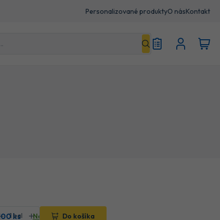
Personalizované produkty
O nás
Kontakt
100 ks
Na sklade
Do košíka