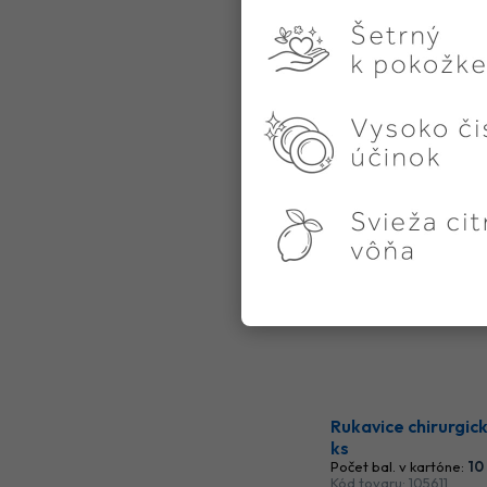
Rukavice chirurgic
ks
Počet bal. v kartóne:
10
Kód tovaru: 105611