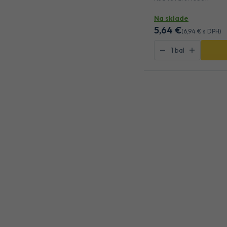
Na sklade
5
,64 €
(
6
,94 €
s DPH)