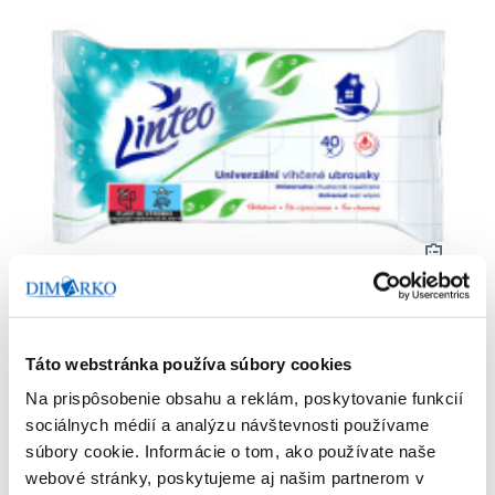
Utierky vlhčené LINTEO na povrchy univerzálne,
40 ks
Táto webstránka používa súbory cookies
Počet bal. v kartóne:
48
Kód tovaru: 109723
Na prispôsobenie obsahu a reklám, poskytovanie funkcií
sociálnych médií a analýzu návštevnosti používame
Na sklade
1
,45 €
súbory cookie. Informácie o tom, ako používate naše
(
1
,78 €
s DPH)
webové stránky, poskytujeme aj našim partnerom v