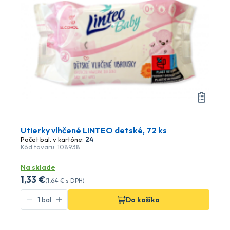
Utierky vlhčené LINTEO detské, 72 ks
Počet bal. v kartóne:
24
Kód tovaru: 108938
Na sklade
1
,33 €
(
1
,64 €
s DPH)
Do košíka