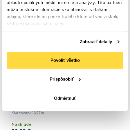
Do košíka
oblasti sociálnych médií, inzercie a analýzy. Títo partneri
môžu príslušné informácie skombinovať s ďalšími
údajmi, ktoré ste im poskytli alebo ktoré od vás získali,
keď ste používali ich služby.
Zobraziť detaily
Povoliť všetko
Prispôsobiť
Odmietnuť
Utierky vlhčené rešt. individuálne, 1000 ks
Počet bal. v kartóne:
1
Kód tovaru: 109714
Na sklade