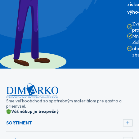
získ
výho
Zv
pr
Mn
Zí
ob
zá
Sme veľkoobchod so spotrebným materiálom pre gastro a
priemysel.
Váš nákup je bezpečný
SORTIMENT