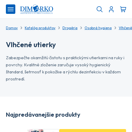
Domov
Katalóg produktov
Drogéria
Osobná hygiena
Vlhčené
Vlhčené utierky
Zabezpečte okamžitú čistotu s praktickými utierkami na ruky i
povrchy. Kvalitné zloženie zaručuje vysoký hygienický
štandard, šetrnosť k pokožke a rýchlu dezinfekciu v každom
prostredí.
Najpredávanejšie produkty