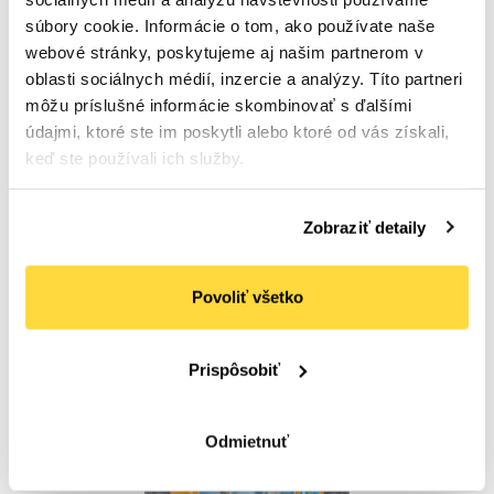
súbory cookie. Informácie o tom, ako používate naše
webové stránky, poskytujeme aj našim partnerom v
CLEAMEN
oblasti sociálnych médií, inzercie a analýzy. Títo partneri
CLEAMEN 241 konvektomaty a grily 5,5 kg
Počet bal. v kartóne:
1
môžu príslušné informácie skombinovať s ďalšími
Kód tovaru: 105147
údajmi, ktoré ste im poskytli alebo ktoré od vás získali,
keď ste používali ich služby.
Na sklade
27
,25 €
(
33
,52 €
s DPH)
Zobraziť detaily
Do košíka
Povoliť všetko
Prispôsobiť
Odmietnuť