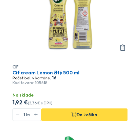
CIF
Cif cream Lemon žltý 500 ml
Počet bal. v kartóne:
16
Kód tovaru: 105618
Na sklade
1
,92 €
(
2
,36 €
s DPH)
Do košíka