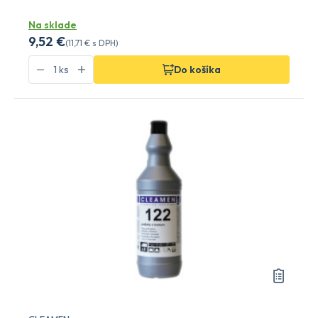
Na sklade
9
,52 €
(
11
,71 €
s DPH)
Do košíka