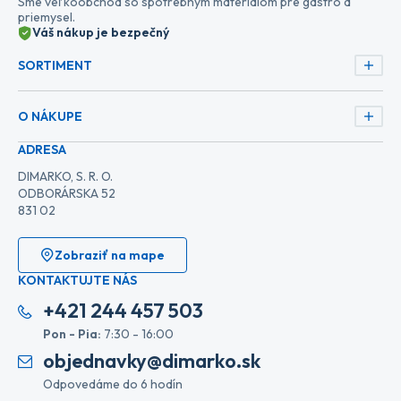
Sme veľkoobchod so spotrebným materiálom pre gastro a
priemysel.
Váš nákup je bezpečný
SORTIMENT
O NÁKUPE
ADRESA
DIMARKO, S. R. O.
ODBORÁRSKA 52
831 02
Zobraziť na mape
KONTAKTUJTE NÁS
+421 244 457 503
Pon - Pia:
7:30 - 16:00
objednavky@dimarko.sk
Odpovedáme do 6 hodín