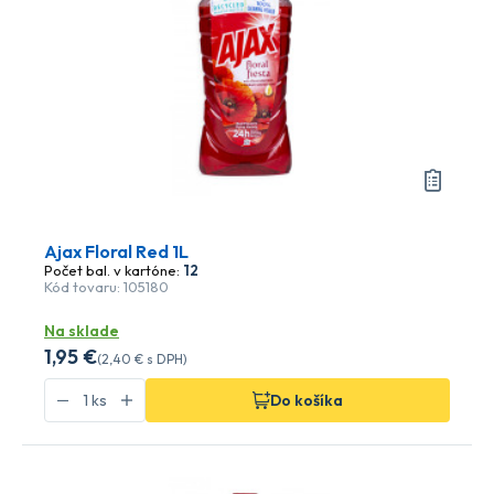
Ajax Floral Red 1L
Počet bal. v kartóne:
12
Kód tovaru: 105180
Na sklade
1
,95 €
(
2
,40 €
s DPH)
Do košíka