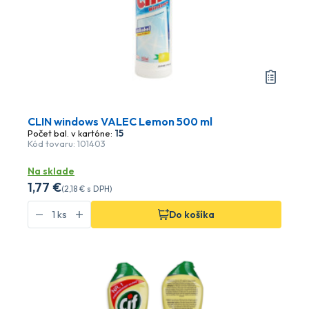
CLIN windows VALEC Lemon 500 ml
Počet bal. v kartóne:
15
Kód tovaru: 101403
Na sklade
1
,77 €
(
2
,18 €
s DPH)
Do košíka