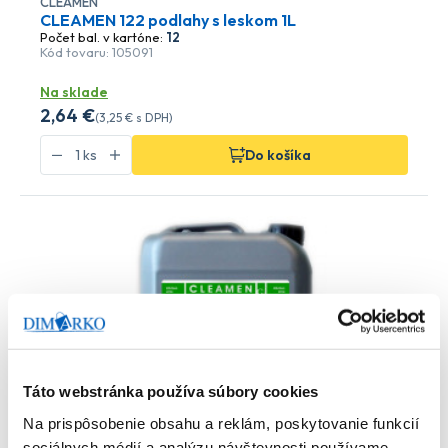
CLEAMEN
CLEAMEN 122 podlahy s leskom 1L
Počet bal. v kartóne:
12
Kód tovaru: 105091
Na sklade
2
,64 €
(
3
,25 €
s DPH)
Do košíka
Táto webstránka používa súbory cookies
Na prispôsobenie obsahu a reklám, poskytovanie funkcií
sociálnych médií a analýzu návštevnosti používame