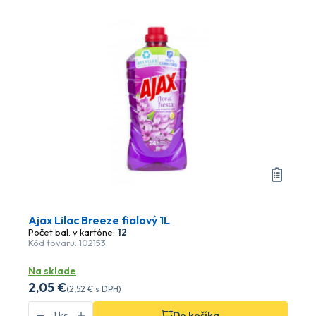
Ajax Lilac Breeze fialový 1L
Počet bal. v kartóne:
12
Kód tovaru: 102153
Na sklade
2
,05 €
(
2
,52 €
s DPH)
Do košíka