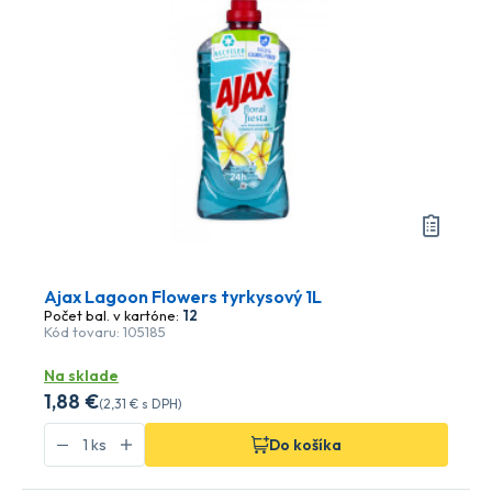
Ajax Lagoon Flowers tyrkysový 1L
Počet bal. v kartóne:
12
Kód tovaru: 105185
Na sklade
1
,88 €
(
2
,31 €
s DPH)
Do košíka