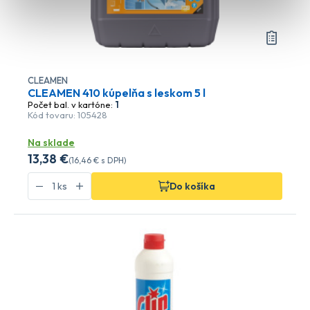
CLEAMEN
CLEAMEN 410 kúpelňa s leskom 5 l
Počet bal. v kartóne:
1
Kód tovaru: 105428
Na sklade
13
,38 €
(
16
,46 €
s DPH)
Do košíka