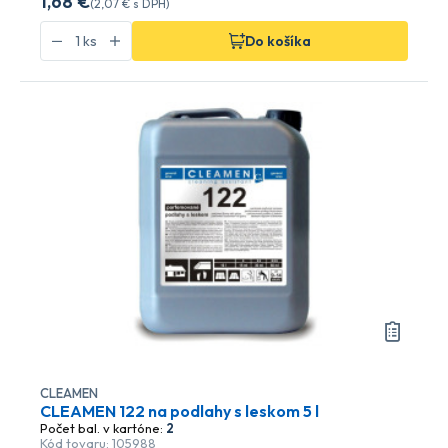
1
,68 €
(
2
,07 €
s DPH)
Do košíka
CLEAMEN
CLEAMEN 122 na podlahy s leskom 5 l
Počet bal. v kartóne:
2
Kód tovaru: 105988