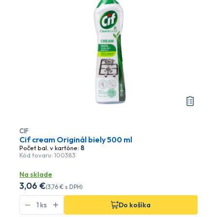
CIF
Cif cream Originál biely 500 ml
Počet bal. v kartóne:
8
Kód tovaru: 100383
Na sklade
3
,06 €
(
3
,76 €
s DPH)
Do košíka