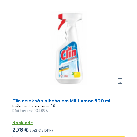
Clin na okná s alkoholom MR Lemon 500 ml
Počet bal. v kartóne:
10
Kód tovaru: 104898
Na sklade
2
,78 €
(
3
,42 €
s DPH)