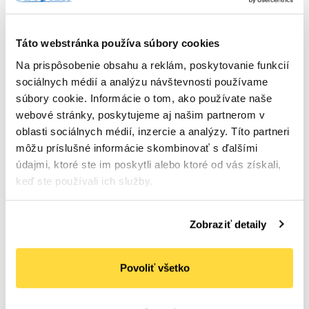
Rozmery: 23,5 x 33 cm
Výška: 3 cm
Táto webstránka používa súbory cookies
Materiál: Kvalitná hnedá lepenka
Balenie: 100 ks v kartóne
Na prispôsobenie obsahu a reklám, poskytovanie funkcií
sociálnych médií a analýzu návštevnosti používame
súbory cookie. Informácie o tom, ako používate naše
webové stránky, poskytujeme aj našim partnerom v
oblasti sociálnych médií, inzercie a analýzy. Títo partneri
môžu príslušné informácie skombinovať s ďalšími
údajmi, ktoré ste im poskytli alebo ktoré od vás získali,
keď ste používali ich služby.
Podobné produkty
Zobraziť detaily
Povoliť všetko