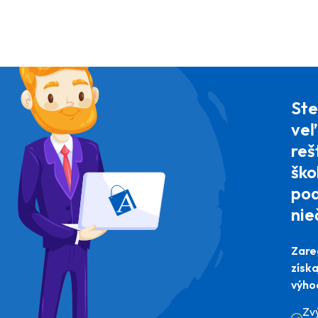
Ste
veľ
reš
ško
pod
nie
Zare
získ
výho
Zv