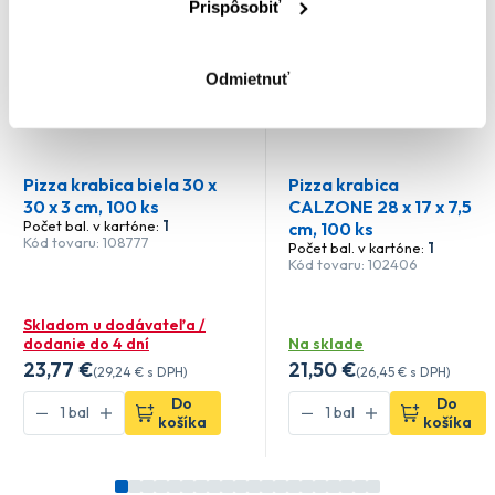
Prispôsobiť
Odmietnuť
Pizza krabica biela 30 x
Pizza krabica
30 x 3 cm, 100 ks
CALZONE 28 x 17 x 7,5
Počet bal. v kartóne:
1
cm, 100 ks
Kód tovaru: 108777
Počet bal. v kartóne:
1
Kód tovaru: 102406
Skladom u dodávateľa /
dodanie do 4 dní
Na sklade
23
,77 €
21
,50 €
(
29
,24 €
s DPH)
(
26
,45 €
s DPH)
Do
Do
košíka
košíka