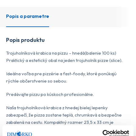
Popis a parametre
Popis produktu
Trojuholníková krabica na pizzu – hnedá(balenie 100 ks)
Praktický a estetický obal na jeden trojuholník pizze (slice).
Ideálna voľba pre pizzérie a fast-foody, ktoré ponúkajú
rýchle občerstvenie so sebou.
Predávajte pizzu po kúskoch profesionálne.
Naša trojuholníková krabica z hnedej bielej lepenky
zabezpečí, že pizza zostane teplá, chrumkavá a bezpečne
zabalená na cestu. Kompaktný rozmer 23,5 x 33 cm je
navrhnutý presne pre štandardné porcie.