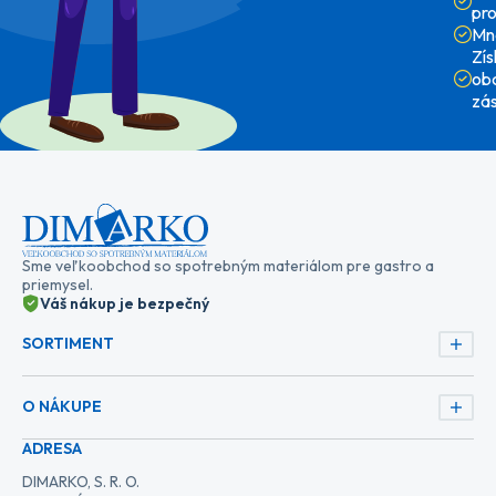
pr
Mn
Zí
ob
zá
Sme veľkoobchod so spotrebným materiálom pre gastro a
priemysel.
Váš nákup je bezpečný
SORTIMENT
O NÁKUPE
ADRESA
DIMARKO, S. R. O.