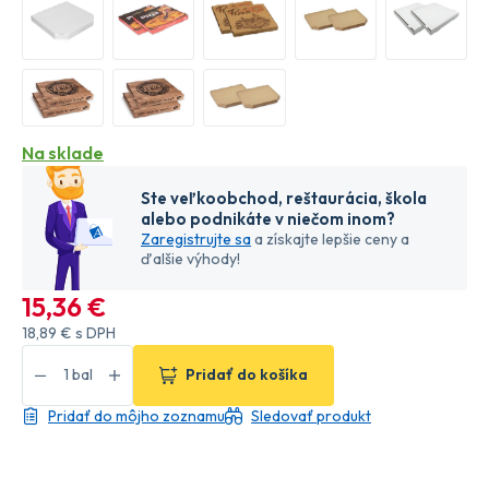
Na sklade
Ste veľkoobchod, reštaurácia, škola
alebo podnikáte v niečom inom?
Zaregistrujte sa
a získajte lepšie ceny a
ďalšie výhody!
15
,36 €
18
,89 €
s DPH
Pridať do košíka
Pridať do môjho zoznamu
Sledovať produkt