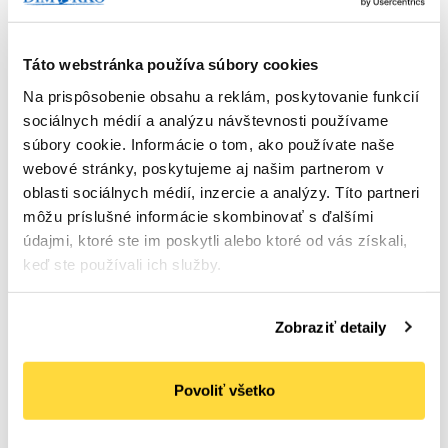
Táto webstránka používa súbory cookies
Na prispôsobenie obsahu a reklám, poskytovanie funkcií
sociálnych médií a analýzu návštevnosti používame
súbory cookie. Informácie o tom, ako používate naše
webové stránky, poskytujeme aj našim partnerom v
oblasti sociálnych médií, inzercie a analýzy. Títo partneri
môžu príslušné informácie skombinovať s ďalšími
údajmi, ktoré ste im poskytli alebo ktoré od vás získali,
keď ste používali ich služby.
Zobraziť detaily
ARIEL
ARIEL Professional+ prací prášok 13 kg
Počet bal. v kartóne:
1
Kód tovaru: 107470
Povoliť všetko
Na sklade
43
,89 €
(
53
,98 €
s DPH)