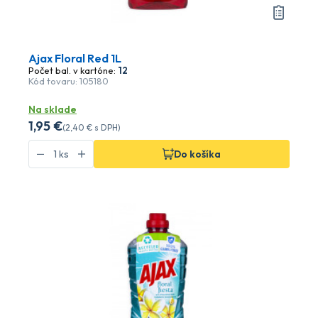
Ajax Floral Red 1L
Počet bal. v kartóne:
12
Kód tovaru: 105180
Na sklade
1
,95 €
(
2
,40 €
s DPH)
Do košíka