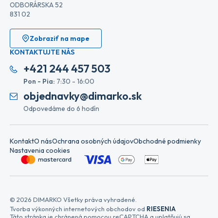
ODBORÁRSKA 52
831 02
Zobraziť na mape
KONTAKTUJTE NÁS
+421 244 457 503
Pon - Pia:
7:30 - 16:00
objednavky@dimarko.sk
Odpovedáme do 6 hodín
Kontakt
O nás
Ochrana osobných údajov
Obchodné podmienky
Nastavenia cookies
© 2026 DIMARKO Všetky práva vyhradené.
Tvorba výkonných internetových obchodov od
RIESENIA
Táto stránka je chránená pomocou reCAPTCHA a uplatňujú sa