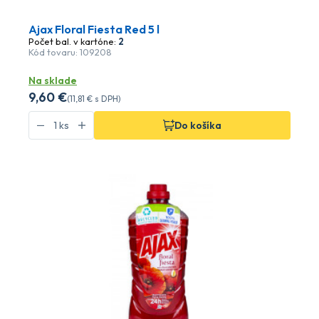
Ajax Floral Fiesta Red 5 l
Počet bal. v kartóne:
2
Kód tovaru: 109208
Na sklade
9
,60 €
(
11
,81 €
s DPH)
Do košíka