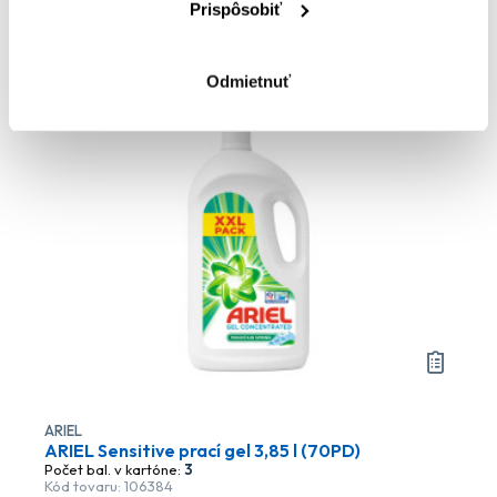
Prispôsobiť
Do košíka
Odmietnuť
ARIEL
ARIEL Sensitive prací gel 3,85 l (70PD)
Počet bal. v kartóne:
3
Kód tovaru: 106384