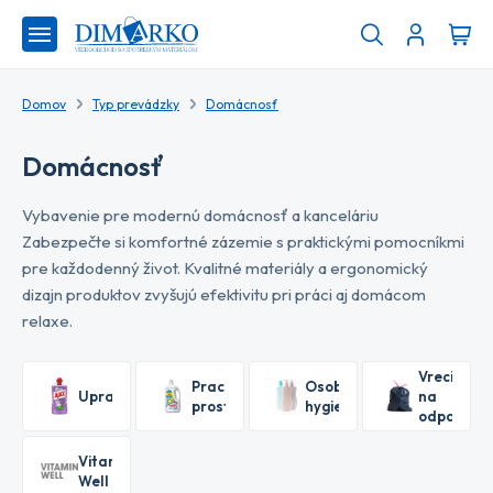
Domov
Typ prevádzky
Domácnosť
Domácnosť
Vybavenie pre modernú domácnosť a kanceláriu
Zabezpečte si komfortné zázemie s praktickými pomocníkmi
pre každodenný život. Kvalitné materiály a ergonomický
dizajn produktov zvyšujú efektivitu pri práci aj domácom
relaxe.
Vrecia
Pracie
Osobná
Upratovanie
na
prostriedky
hygiena
odpadky
Vitamin
Well