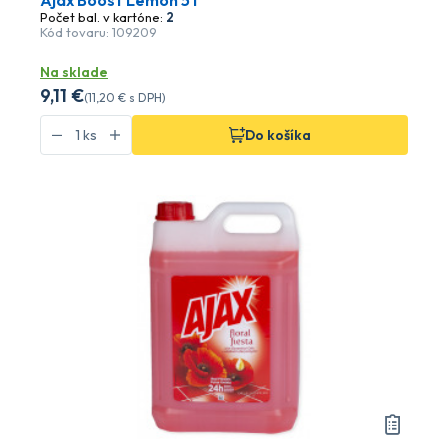
Ajax Boost Lemon 5 l
Počet bal. v kartóne:
2
Kód tovaru: 109209
Na sklade
9
,11 €
(
11
,20 €
s DPH)
Do košíka