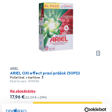
ARIEL
ARIEL OXI effect prací prášok (50PD)
Počet bal. v kartóne:
3
Kód tovaru: 109045
Na objednávku
17
,96 €
(
22
,09 €
s DPH)
Do košíka