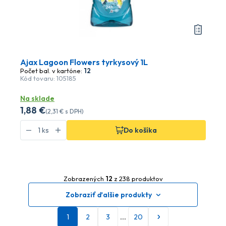
Ajax Lagoon Flowers tyrkysový 1L
Počet bal. v kartóne:
12
Kód tovaru: 105185
Na sklade
1
,88 €
(
2
,31 €
s DPH)
Do košíka
Zobrazených
12
z 238 produktov
Zobraziť ďalšie produkty
1
2
3
…
20