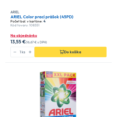
ARIEL
ARIEL Color prací prášok (45PD)
Počet bal. v kartóne:
4
Kód tovaru: 108551
Na objednávku
13
,55 €
(
16
,67 €
s DPH)
Do košíka