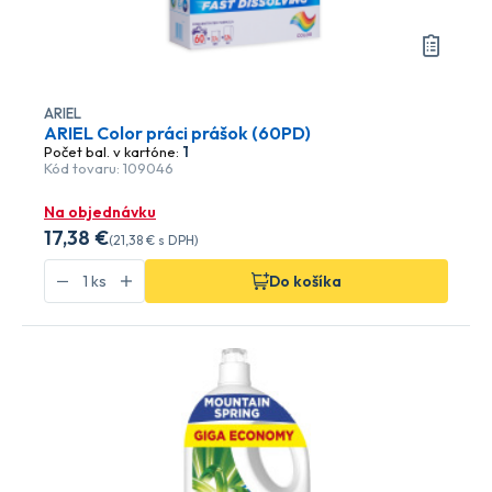
ARIEL
ARIEL Color práci prášok (60PD)
Počet bal. v kartóne:
1
Kód tovaru: 109046
Na objednávku
17
,38 €
(
21
,38 €
s DPH)
Do košíka