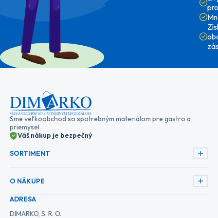
pr
Mn
Zí
ob
zá
Sme veľkoobchod so spotrebným materiálom pre gastro a
priemysel.
Váš nákup je bezpečný
SORTIMENT
O NÁKUPE
ADRESA
DIMARKO, S. R. O.