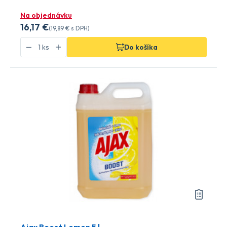
Na objednávku
16
,17 €
(
19
,89 €
s DPH)
Do košíka