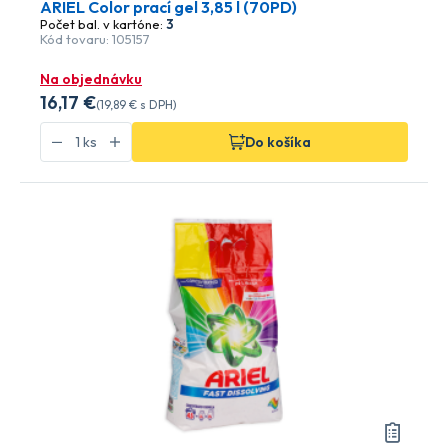
ARIEL Color prací gel 3,85 l (70PD)
Počet bal. v kartóne:
3
Kód tovaru: 105157
Na objednávku
16
,17 €
(
19
,89 €
s DPH)
Do košíka