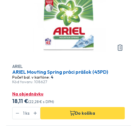
ARIEL
ARIEL Mouting Spring práci prášok (45PD)
Počet bal. v kartóne:
4
Kód tovaru: 108627
Na objednávku
18
,11 €
(
22
,28 €
s DPH)
Do košíka