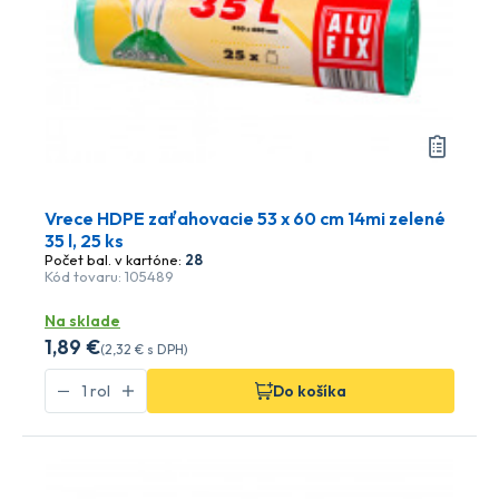
Vrece HDPE zaťahovacie 53 x 60 cm 14mi zelené
35 l, 25 ks
Počet bal. v kartóne:
28
Kód tovaru: 105489
Na sklade
1
,89 €
(
2
,32 €
s DPH)
Do košíka