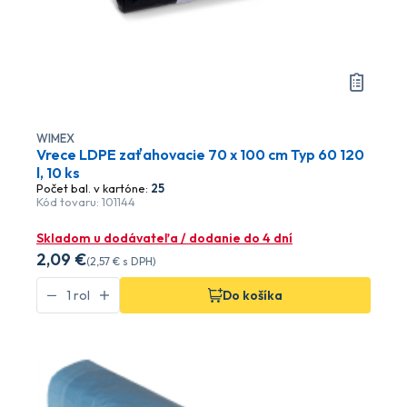
WIMEX
Vrece LDPE zaťahovacie 70 x 100 cm Typ 60 120
l, 10 ks
Počet bal. v kartóne:
25
Kód tovaru: 101144
Skladom u dodávateľa / dodanie do 4 dní
2
,09 €
(
2
,57 €
s DPH)
Do košíka