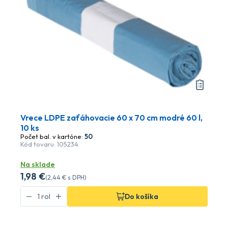
Vrece LDPE zaťáhovacie 60 x 70 cm modré 60 l,
10 ks
Počet bal. v kartóne:
50
Kód tovaru: 105234
Na sklade
1
,98 €
(
2
,44 €
s DPH)
Do košíka