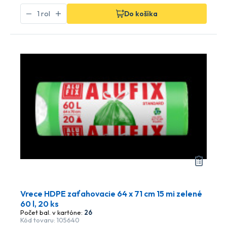
Do košíka
Vrece HDPE zaťahovacie 64 x 71 cm 15 mi zelené
60 l, 20 ks
Počet bal. v kartóne:
26
Kód tovaru: 105640