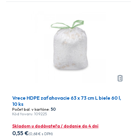
Vrece HDPE zaťahovacie 63 x 73 cm L biele 60 l,
10 ks
Počet bal. v kartóne:
50
Kód tovaru: 109225
Skladom u dodávateľa / dodanie do 4 dní
0
,55 €
(
0
,68 €
s DPH)