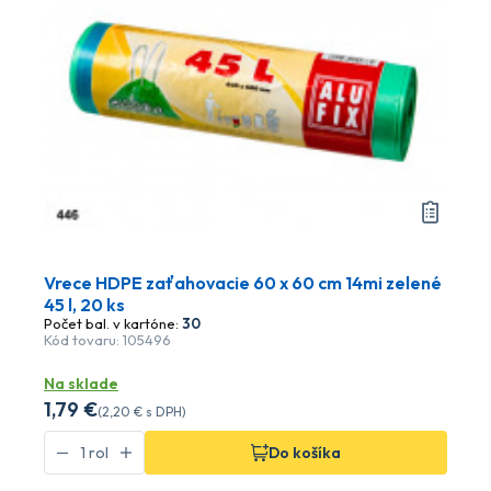
Vrece HDPE zaťahovacie 60 x 60 cm 14mi zelené
45 l, 20 ks
Počet bal. v kartóne:
30
Kód tovaru: 105496
Na sklade
1
,79 €
(
2
,20 €
s DPH)
Do košíka