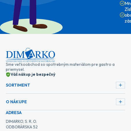
Mn
Zí
ob
zá
Sme veľkoobchod so spotrebným materiálom pre gastro a
priemysel.
Váš nákup je bezpečný
SORTIMENT
O NÁKUPE
ADRESA
DIMARKO, S. R. O.
ODBORÁRSKA 52