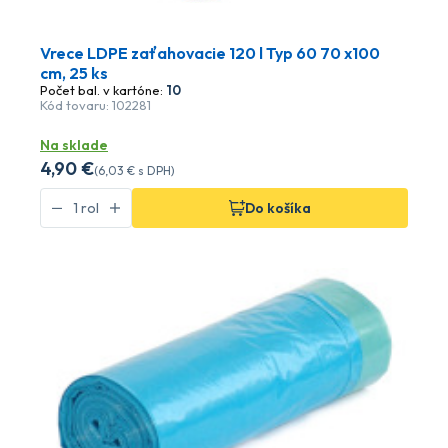
Vrece LDPE zaťahovacie 120 l Typ 60 70 x100
cm, 25 ks
Počet bal. v kartóne:
10
Kód tovaru: 102281
Na sklade
4
,90 €
(
6
,03 €
s DPH)
Do košíka