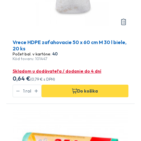
Vrece HDPE zaťahovacie 50 x 60 cm M 30 l biele,
20 ks
Počet bal. v kartóne:
40
Kód tovaru: 101447
Skladom u dodávateľa / dodanie do 4 dní
0
,64 €
(
0
,79 €
s DPH)
Do košíka