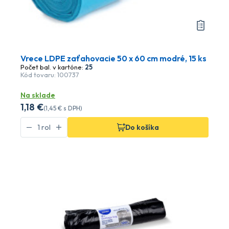
Vrece LDPE zaťahovacie 50 x 60 cm modré, 15 ks
Počet bal. v kartóne:
25
Kód tovaru: 100737
Na sklade
1
,18 €
(
1
,45 €
s DPH)
Do košíka