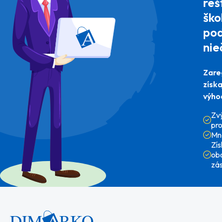
reš
ško
pod
nie
Zare
získ
výho
Zv
pr
Mn
Zí
ob
zá