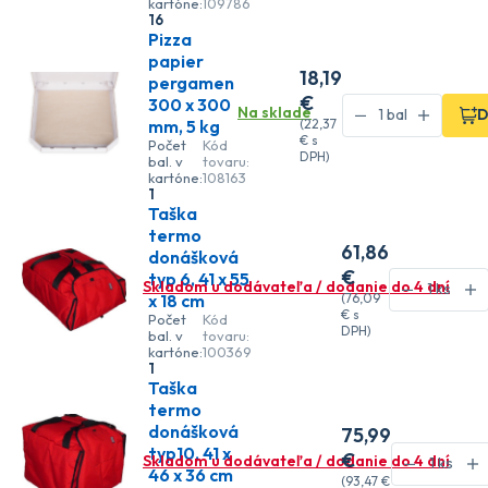
kartóne:
109786
16
Pizza
papier
18
,19
pergamen
€
300 x 300
Na sklade
D
mm, 5 kg
(
22
,37
€
s
Počet
Kód
DPH)
bal. v
tovaru:
kartóne:
108163
1
Taška
termo
61
,86
donášková
€
typ 6, 41 x 55
Skladom u dodávateľa / dodanie do 4 dní
x 18 cm
(
76
,09
€
s
Počet
Kód
DPH)
bal. v
tovaru:
kartóne:
100369
1
Taška
termo
donášková
75
,99
typ10, 41 x
€
Skladom u dodávateľa / dodanie do 4 dní
46 x 36 cm
(
93
,47 €