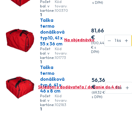
Počet
Kód
s DPH)
bal. v
tovaru:
kartóne:
100370
1
Taška
termo
81
,66
donášková
€
typ10, 41 x
Na objednávku
55 x 36 cm
(
100
,44
€
s
Počet
Kód
DPH)
bal. v
tovaru:
kartóne:
101773
1
Taška
termo
donášková
56
,36
typ 6, 41 x
€
Skladom u dodávateľa / dodanie do 4 dní
46 x 8 cm
(
69
,32 €
Počet
Kód
s DPH)
bal. v
tovaru:
kartóne:
102183
1