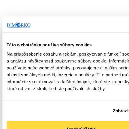
Podobné produkty
Táto webstránka používa súbory cookies
Na prispôsobenie obsahu a reklám, poskytovanie funkcií soc
a analýzu návštevnosti používame súbory cookie. Informáci
používate naše webové stránky, poskytujeme aj našim part
oblasti sociálnych médií, inzercie a analýzy. Títo partneri m
informácie skombinovať s ďalšími údajmi, ktoré ste im poskyt
ktoré od vás získali, keď ste používali ich služby.
Zobraziť
Krabica na pizzu 40 x
Pizza krabica TEXT
40 x 3,5 cm hnedá, 100
biela 33 x 33 x 3 cm, 100
ks
ks
Povoliť všetko