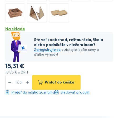
Na sklade
Ste veľkoobchod, reštaurácia, škola
alebo podnikáte v niečom inom?
Zaregistrujte sa
a získajte lepšie ceny a
ďalšie výhody!
15
,31 €
18
,83 €
s DPH
Pridať do košíka
Pridať do môjho zoznamu
Sledovať produkt