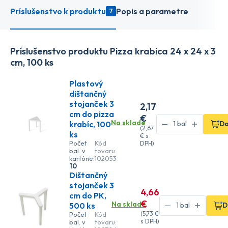
Príslušenstvo k produktu
Popis a parametre
7
Príslušenstvo produktu Pizza krabica 24 x 24 x 3
cm, 100 ks
Plastový
dištančný
stojanček 3
2
,17
cm do pizza
€
Na sklade
krabíc, 100
Do
(
2
,67
ks
€
s
Počet
Kód
DPH)
bal. v
tovaru:
kartóne:
102053
10
Dištančný
stojanček 3
4
,66
cm do PK,
€
Na sklade
500 ks
D
(
5
,73 €
Počet
Kód
s DPH)
bal. v
tovaru: