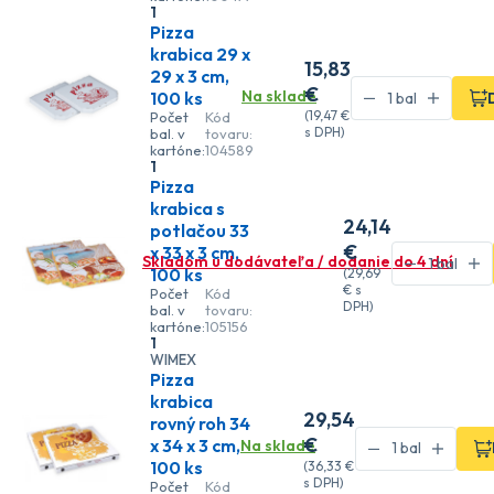
1
Pizza
krabica 29 x
15
,83
29 x 3 cm,
€
Na sklade
100 ks
(
19
,47 €
Počet
Kód
s DPH)
bal. v
tovaru:
kartóne:
104589
1
Pizza
krabica s
24
,14
potlačou 33
€
x 33 x 3 cm,
Skladom u dodávateľa / dodanie do 4 dní
100 ks
(
29
,69
€
s
Počet
Kód
DPH)
bal. v
tovaru:
kartóne:
105156
1
WIMEX
Pizza
krabica
29
,54
rovný roh 34
€
x 34 x 3 cm,
Na sklade
100 ks
(
36
,33 €
s DPH)
Počet
Kód