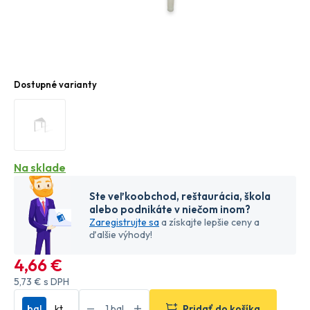
Dostupné varianty
Na sklade
Ste veľkoobchod, reštaurácia, škola
alebo podnikáte v niečom inom?
Zaregistrujte sa
a získajte lepšie ceny a
ďalšie výhody!
4
,66 €
5
,73 €
s DPH
bal
kt
Pridať do košíka