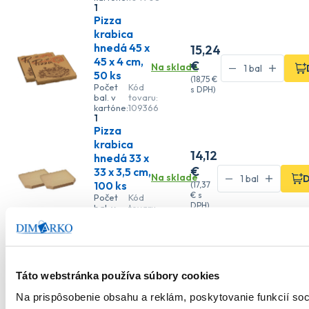
1
Pizza
krabica
hnedá 45 x
15
,24
45 x 4 cm,
€
Na sklade
50 ks
(
18
,75 €
Počet
Kód
s DPH)
bal. v
tovaru:
kartóne:
109366
1
Pizza
krabica
14
,12
hnedá 33 x
€
33 x 3,5 cm,
Na sklade
D
100 ks
(
17
,37
€
s
Počet
Kód
DPH)
bal. v
tovaru:
kartóne:
109445
1
Pizza
krabica
bielo/hnedá
20
,56
Táto webstránka používa súbory cookies
36 x 36 x 4
€
Na objednávku
cm, 100 ks
Na prispôsobenie obsahu a reklám, poskytovanie funkcií soc
(
25
,29 €
Počet
Kód