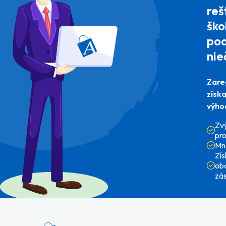
reš
ško
pod
nie
Zare
získ
výho
Zv
pr
Mn
Zí
ob
zá