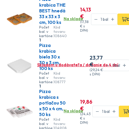
krabica THE
14
,13
BEST hnedá
€
33 x 33 x 3
Na sklade
D
cm, 100 ks
(
17
,38
€
s
Počet
Kód
DPH)
bal. v
tovaru:
kartóne:
108640
1
Pizza
krabica
biela 30 x
23
,77
30 x 3 cm,
€
Skladom u dodávateľa / dodanie do 4 dní
100 ks
(
29
,24 €
Počet
Kód
s DPH)
bal. v
tovaru:
kartóne:
108777
1
Pizza
krabica s
19
,86
potlačou 50
€
x 50 x 4 cm,
Na sklade
50 ks
(
24
,43
€
s
Počet
Kód
DPH)
bal. v
tovaru:
kartóne:
104908