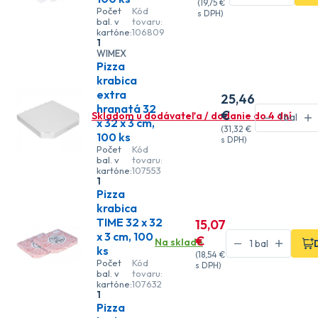
(
19
,75 €
Počet
Kód
s DPH)
bal. v
tovaru:
kartóne:
106809
1
WIMEX
Pizza
krabica
extra
25
,46
hranatá 32
€
Skladom u dodávateľa / dodanie do 4 dní
x 32 x 3 cm,
(
31
,32 €
100 ks
s DPH)
Počet
Kód
bal. v
tovaru:
kartóne:
107553
1
Pizza
krabica
TIME 32 x 32
15
,07
x 3 cm, 100
€
Na sklade
ks
(
18
,54 €
Počet
Kód
s DPH)
bal. v
tovaru:
kartóne:
107632
1
Pizza