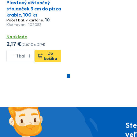
Plastový dištančný
stojanček 3 cm do pizza
krabíc, 100 ks
Počet bal. v kartóne:
10
Kód tovaru: 102053
Na sklade
2
,17 €
(
2
,67 €
s DPH)
Do
košíka
Ste
veľ