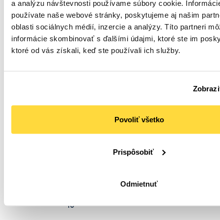
s DPH)
a analýzu návštevnosti používame súbory cookie. Informáci
bal. v
tovaru:
kartóne:
109659
používate naše webové stránky, poskytujeme aj našim part
1
oblasti sociálnych médií, inzercie a analýzy. Títo partneri m
WIMEX
Pizza
informácie skombinovať s ďalšími údajmi, ktoré ste im poskyt
krabica W
ktoré od vás získali, keď ste používali ich služby.
hranatá
28
,28
hnedá 33 x
€
Skladom u dodávateľa / dodanie do 4 dní
33 x 4 cm,
(
34
,78 €
100 ks
Zobrazi
s DPH)
Počet
Kód
bal. v
tovaru:
kartóne:
109766
1
Povoliť všetko
Plastový
dištančný
stojanček 3
2
,17
Prispôsobiť
cm do pizza
€
Na sklade
krabíc, 100
Do
(
2
,67
ks
€
s
Počet
Kód
Odmietnuť
DPH)
bal. v
tovaru:
kartóne:
102053
10