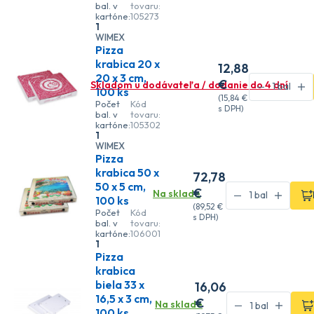
bal. v
tovaru:
kartóne:
105273
1
WIMEX
Pizza
krabica 20 x
12
,88
20 x 3 cm,
€
Skladom u dodávateľa / dodanie do 4 dní
100 ks
(
15
,84 €
Počet
Kód
s DPH)
bal. v
tovaru:
kartóne:
105302
1
WIMEX
Pizza
krabica 50 x
72
,78
50 x 5 cm,
€
Na sklade
100 ks
(
89
,52 €
Počet
Kód
s DPH)
bal. v
tovaru:
kartóne:
106001
1
Pizza
krabica
biela 33 x
16
,06
16,5 x 3 cm,
€
Na sklade
100 ks