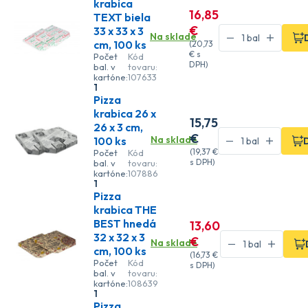
krabica
16
,85
TEXT biela
€
33 x 33 x 3
Na sklade
cm, 100 ks
(
20
,73
€
s
Počet
Kód
DPH)
bal. v
tovaru:
kartóne:
107633
1
Pizza
krabica 26 x
15
,75
26 x 3 cm,
€
Na sklade
100 ks
(
19
,37 €
Počet
Kód
s DPH)
bal. v
tovaru:
kartóne:
107886
1
Pizza
krabica THE
BEST hnedá
13
,60
32 x 32 x 3
€
Na sklade
cm, 100 ks
(
16
,73 €
Počet
Kód
s DPH)
bal. v
tovaru:
kartóne:
108639
1
Pizza