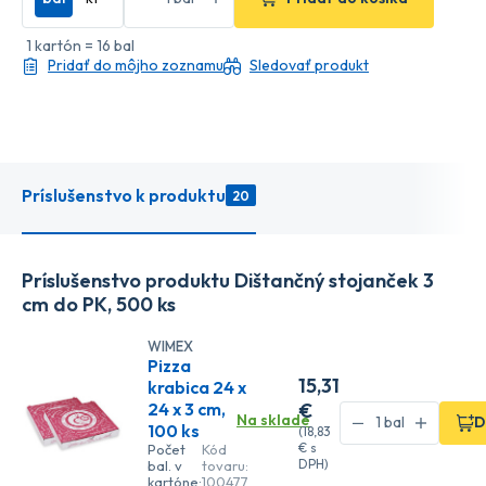
1 kartón = 16 bal
Pridať do môjho zoznamu
Sledovať produkt
Príslušenstvo k produktu
20
Príslušenstvo produktu Dištančný stojanček 3
cm do PK, 500 ks
WIMEX
Pizza
15
,31
krabica 24 x
24 x 3 cm,
€
Na sklade
D
100 ks
(
18
,83
€
s
Počet
Kód
DPH)
bal. v
tovaru:
kartóne:
100477