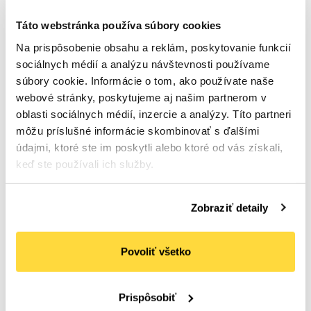
Táto webstránka používa súbory cookies
Na prispôsobenie obsahu a reklám, poskytovanie funkcií
sociálnych médií a analýzu návštevnosti používame
súbory cookie. Informácie o tom, ako používate naše
webové stránky, poskytujeme aj našim partnerom v
oblasti sociálnych médií, inzercie a analýzy. Títo partneri
môžu príslušné informácie skombinovať s ďalšími
údajmi, ktoré ste im poskytli alebo ktoré od vás získali,
Rukavice textilné biele č.9 L, 12 ks
keď ste používali ich služby.
Počet bal. v kartóne:
1
Kód tovaru: 104939
Na sklade
Zobraziť detaily
5
,01 €
(
6
,16 €
s DPH)
Do košíka
Povoliť všetko
Prispôsobiť