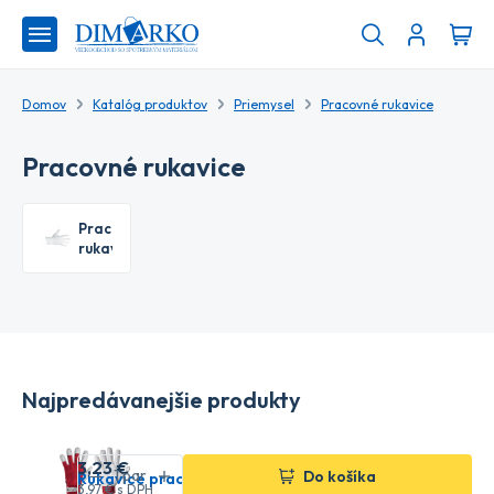
Domov
Katalóg produktov
Priemysel
Pracovné rukavice
Pracovné rukavice
Pracovné
rukavice
Najpredávanejšie produkty
CXS
3
,23 €
Na sklade
Do košíka
Rukavice pracovné TECHNIK červeno-biele č.10
3
,97 €
s DPH