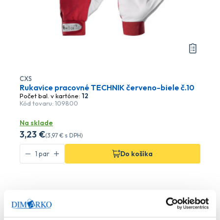
CXS
Rukavice pracovné TECHNIK červeno-biele č.10
Počet bal. v kartóne:
12
Kód tovaru: 109800
Na sklade
3
,23 €
(
3
,97 €
s DPH)
Do košíka