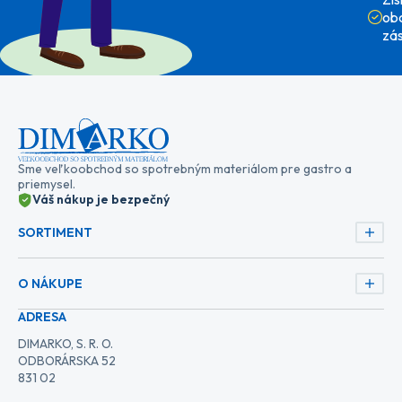
ob
zá
Sme veľkoobchod so spotrebným materiálom pre gastro a
priemysel.
Váš nákup je bezpečný
SORTIMENT
O NÁKUPE
ADRESA
DIMARKO, S. R. O.
ODBORÁRSKA 52
831 02