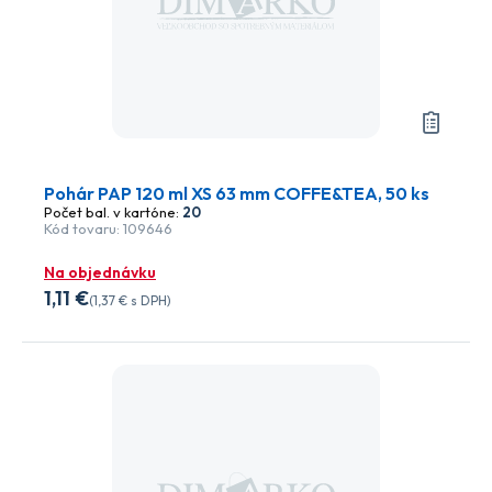
Pohár PAP 120 ml XS 63 mm COFFE&TEA, 50 ks
Počet bal. v kartóne:
20
Kód tovaru: 109646
Na objednávku
1
,11 €
(
1
,37 €
s DPH)