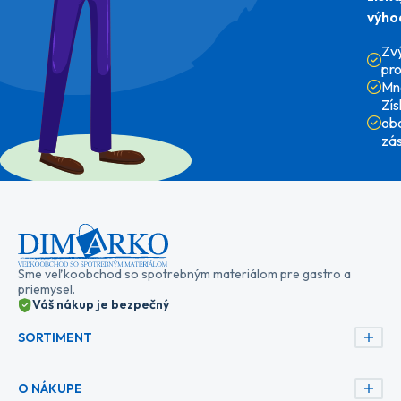
výho
Zv
pr
Mn
Zí
ob
zá
Sme veľkoobchod so spotrebným materiálom pre gastro a
priemysel.
Váš nákup je bezpečný
SORTIMENT
O NÁKUPE