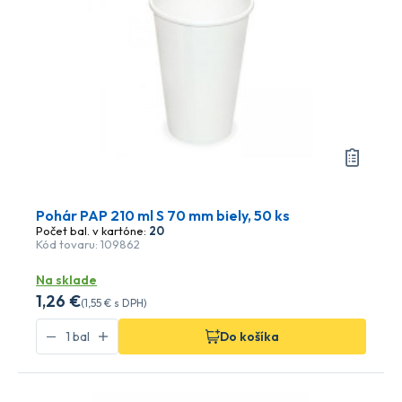
Pohár PAP 210 ml S 70 mm biely, 50 ks
Počet bal. v kartóne:
20
Kód tovaru: 109862
Na sklade
1
,26 €
(
1
,55 €
s DPH)
Do košíka