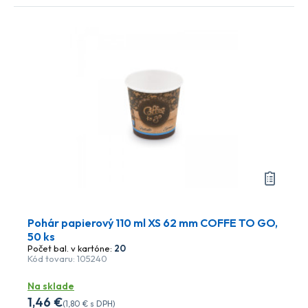
Pohár papierový 110 ml XS 62 mm COFFE TO GO,
50 ks
Počet bal. v kartóne:
20
Kód tovaru: 105240
Na sklade
1
,46 €
(
1
,80 €
s DPH)