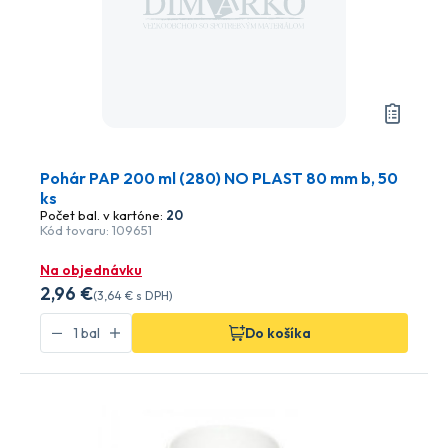
Pohár PAP 200 ml (280) NO PLAST 80 mm b, 50
ks
Počet bal. v kartóne:
20
Kód tovaru: 109651
Na objednávku
2
,96 €
(
3
,64 €
s DPH)
Do košíka