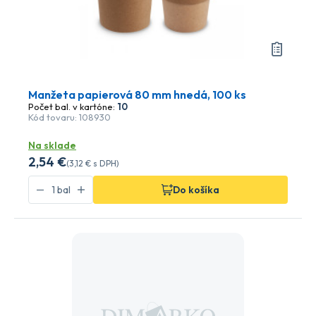
Manžeta papierová 80 mm hnedá, 100 ks
Počet bal. v kartóne:
10
Kód tovaru: 108930
Na sklade
2
,54 €
(
3
,12 €
s DPH)
Do košíka