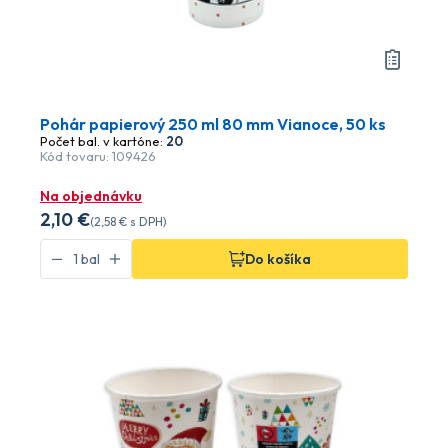
Pohár papierový 250 ml 80 mm Vianoce, 50 ks
Počet bal. v kartóne:
20
Kód tovaru: 109426
Na objednávku
2
,10 €
(
2
,58 €
s DPH)
Do košíka