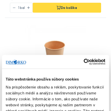
Do košíka
Táto webstránka používa súbory cookies
Na prispôsobenie obsahu a reklám, poskytovanie funkcií
sociálnych médií a analýzu návštevnosti používame
Pohár papierový 110 ml XS 62 mm hnedý, 50 ks
súbory cookie. Informácie o tom, ako používate naše
Počet bal. v kartóne:
20
Kód tovaru: 108752
webové stránky, poskytujeme aj našim partnerom v
oblasti sociálnych médií, inzercie a analýzy. Títo partneri