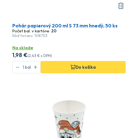
Pohár papierový 200 ml S 73 mm hnedý, 50 ks
Počet bal. v kartóne:
20
Kód tovaru: 108753
Na sklade
1
,98 €
(
2
,43 €
s DPH)
Do košíka