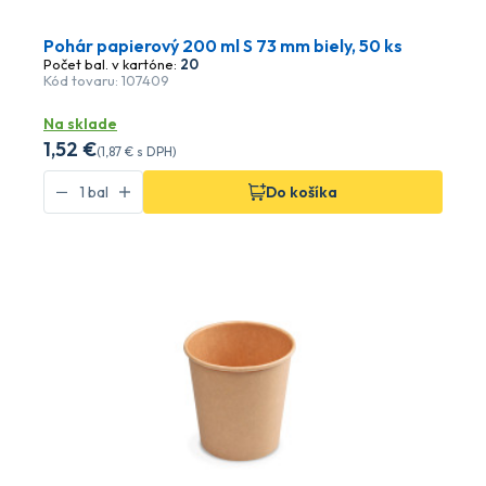
Pohár papierový 200 ml S 73 mm biely, 50 ks
Počet bal. v kartóne:
20
Kód tovaru: 107409
Na sklade
1
,52 €
(
1
,87 €
s DPH)
Do košíka