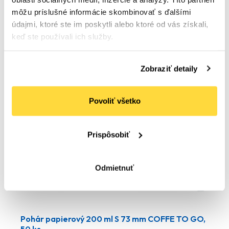
Na sklade
môžu príslušné informácie skombinovať s ďalšími
1
,42 €
(
1
,75 €
s DPH)
údajmi, ktoré ste im poskytli alebo ktoré od vás získali,
keď ste používali ich služby.
Do košíka
Zobraziť detaily
Povoliť všetko
Prispôsobiť
Odmietnuť
Pohár papierový 200 ml S 73 mm COFFE TO GO,