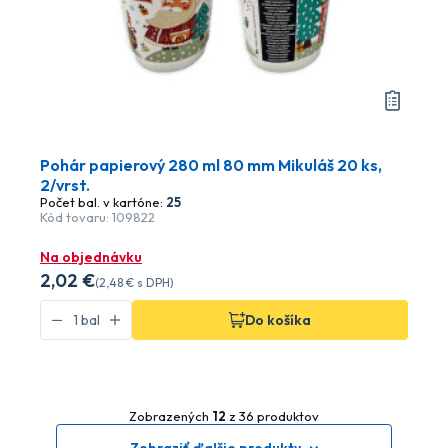
Pohár papierový 280 ml 80 mm Mikuláš 20 ks,
2/vrst.
Počet bal. v kartóne:
25
Kód tovaru: 109822
Na objednávku
2
,02 €
(
2
,48 €
s DPH)
Do košíka
Zobrazených
12
z 36 produktov
Zobraziť ďalšie produkty