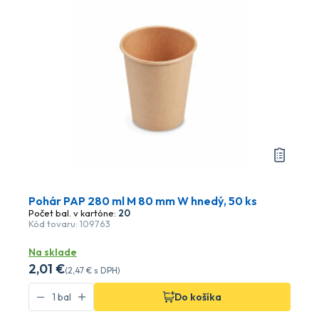
Pohár PAP 280 ml M 80 mm W hnedý, 50 ks
Počet bal. v kartóne:
20
Kód tovaru: 109763
Na sklade
2
,01 €
(
2
,47 €
s DPH)
Do košíka