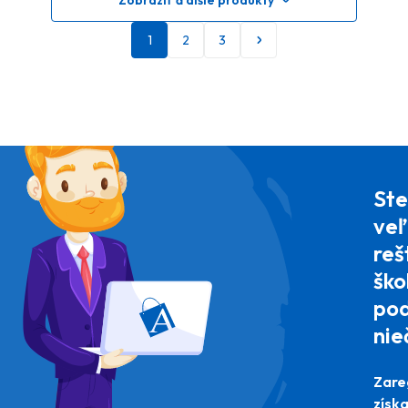
1
2
3
Ste
veľ
reš
ško
pod
nie
Zare
získ