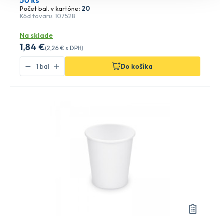
50 ks
Počet bal. v kartóne:
20
Kód tovaru: 107528
Na sklade
1
,84 €
(
2
,26 €
s DPH)
Do košíka