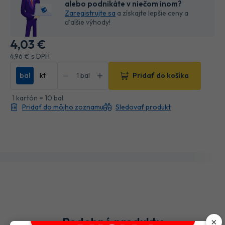
alebo podnikáte v niečom inom?
Zaregistrujte sa
a získajte lepšie ceny a
ďalšie výhody!
4
,03 €
4
,96 €
s DPH
bal
kt
Pridať do košíka
1 kartón = 10 bal
Pridať do môjho zoznamu
Sledovať produkt
Podobné produkty
×