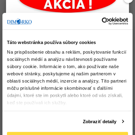
Táto webstránka používa súbory cookies
Na prispôsobenie obsahu a reklám, poskytovanie funkcií
sociálnych médií a analýzu návštevnosti používame
súbory cookie. Informácie o tom, ako používate naše
webové stránky, poskytujeme aj našim partnerom v
oblasti sociálnych médií, inzercie a analýzy. Títo partneri
môžu príslušné informácie skombinovať s ďalšími
údajmi, ktoré ste im poskytli alebo ktoré od vás získali,
Finger food
Lyžička na kávu 13 cm
keď ste používali ich služby.
bambusové kliešte 10
PP, 50 ks
Počet bal. v kartóne:
40
cm, 50 ks
Kód tovaru: 109103
Počet bal. v kartóne:
40
Kód tovaru: 107413
Zobraziť detaily