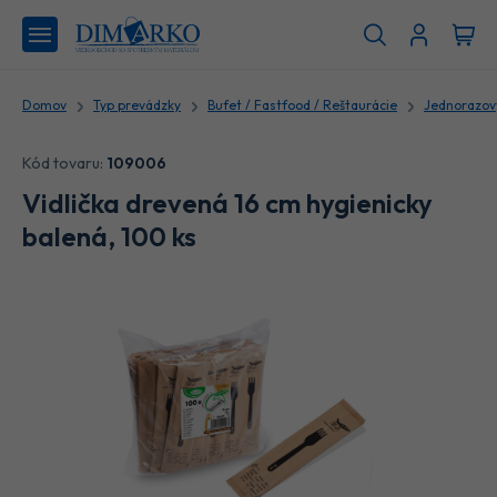
Domov
Typ prevádzky
Bufet / Fastfood / Reštaurácie
Jednorazový
Kód tovaru:
109006
Vidlička drevená 16 cm hygienicky
balená, 100 ks