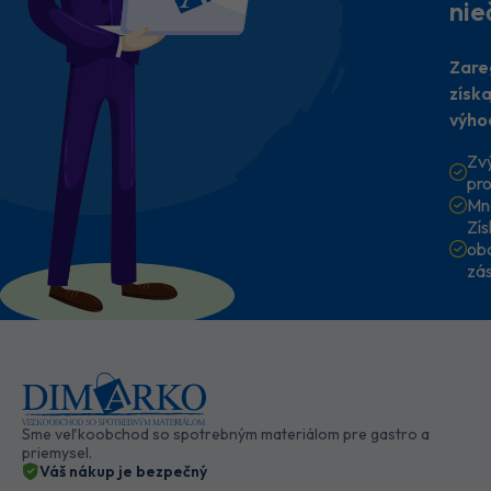
nie
Zare
získ
výho
Zv
pr
Mn
Zí
ob
zá
Sme veľkoobchod so spotrebným materiálom pre gastro a
priemysel.
Váš nákup je bezpečný