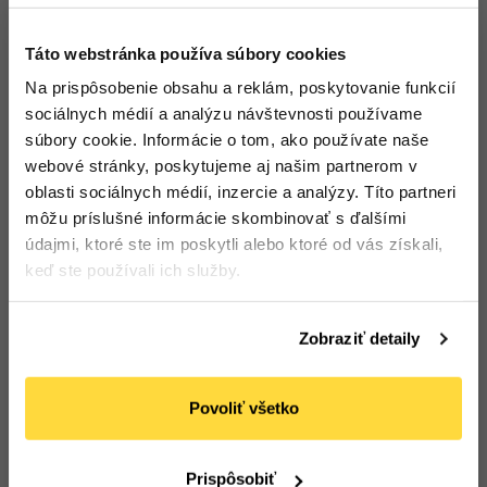
Táto webstránka používa súbory cookies
Na prispôsobenie obsahu a reklám, poskytovanie funkcií
sociálnych médií a analýzu návštevnosti používame
súbory cookie. Informácie o tom, ako používate naše
Nôž PREMIUM WPC, 100
Lyžica PREMIUM PS
webové stránky, poskytujeme aj našim partnerom v
ks
biela, 100 ks
oblasti sociálnych médií, inzercie a analýzy. Títo partneri
Počet bal. v kartóne:
20
Počet bal. v kartóne:
20
Kód tovaru: 109060
Kód tovaru: 109079
môžu príslušné informácie skombinovať s ďalšími
údajmi, ktoré ste im poskytli alebo ktoré od vás získali,
keď ste používali ich služby.
Na sklade
Na sklade
3
,75 €
2
,68 €
(
4
,61 €
s DPH)
(
3
,30 €
s DPH)
Zobraziť detaily
Do
Do
košíka
košíka
Povoliť všetko
Prispôsobiť