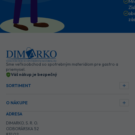
Mn
Zí
ob
zá
Sme veľkoobchod so spotrebným materiálom pre gastro a
priemysel.
Váš nákup je bezpečný
SORTIMENT
O NÁKUPE
ADRESA
DIMARKO, S. R. O.
ODBORÁRSKA 52
831 02