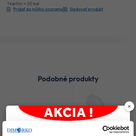
1 kartón = 20 bal
Pridať do môjho zoznamu
Sledovať produkt
Podobné produkty
×