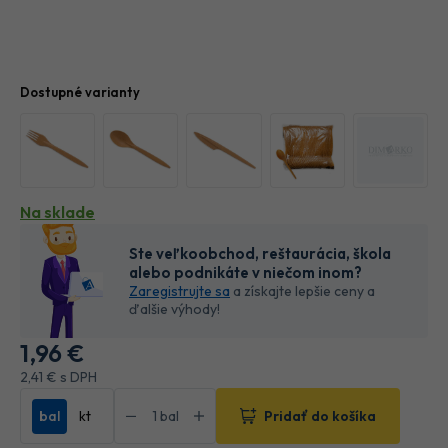
Dostupné varianty
Na sklade
Ste veľkoobchod, reštaurácia, škola
alebo podnikáte v niečom inom?
Zaregistrujte sa
a získajte lepšie ceny a
ďalšie výhody!
1
,96 €
2
,41 €
s DPH
bal
kt
Pridať do košíka