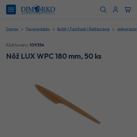
Domov
Typ prevádzky
Bufet / Fastfood / Reštaurácie
Jednorazový
Kód tovaru:
109354
Nôž LUX WPC 180 mm, 50 ks