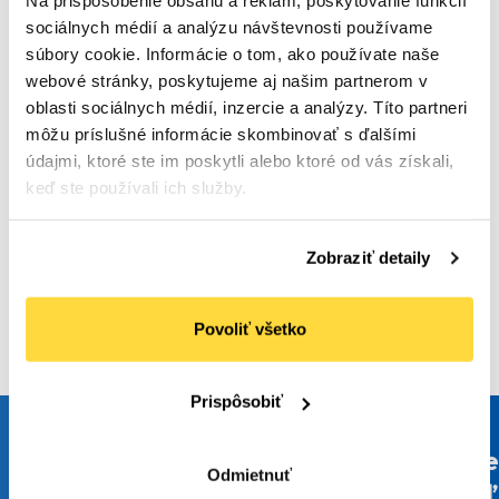
Na prispôsobenie obsahu a reklám, poskytovanie funkcií
sociálnych médií a analýzu návštevnosti používame
RATIONAL
súbory cookie. Informácie o tom, ako používate naše
RATIONAL Tablety do konvektomatu - čistiace,
webové stránky, poskytujeme aj našim partnerom v
100 ks
oblasti sociálnych médií, inzercie a analýzy. Títo partneri
Počet bal. v kartóne:
1
Kód tovaru: 109852
môžu príslušné informácie skombinovať s ďalšími
údajmi, ktoré ste im poskytli alebo ktoré od vás získali,
Na objednávku
keď ste používali ich služby.
160
,59 €
(
197
,53 €
s DPH)
Do košíka
Zobraziť detaily
Povoliť všetko
Prispôsobiť
Ste
Odmietnuť
veľ