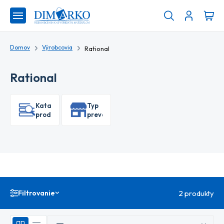
Domov
Výrobcovia
Rational
Rational
Katalóg
Typ
produktov
prevádzky
Filtrovanie
2 produkty