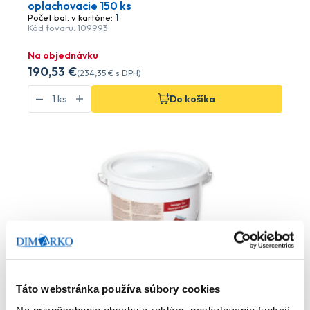
oplachovacie 150 ks
Počet bal. v kartóne:
1
Kód tovaru: 109993
Na objednávku
190
,53 €
(
234
,35 €
s DPH)
Do košíka
Táto webstránka používa súbory cookies