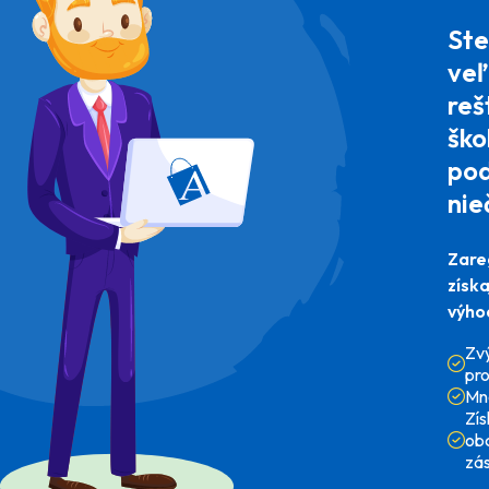
Ste
veľ
reš
ško
pod
nie
Zare
získ
výho
Zv
pr
Mn
Zí
ob
zá