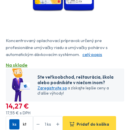
Koncentrovaný oplachovací prípravok určený pre
profesionálne umývačky riadu a umývačky pohárov s
automatickým dávkovacím systémom.
celý popis
Na sklade
Ste veľkoobchod, reštaurácia, škola
alebo podnikáte v niečom inom?
Zaregistrujte sa
a získajte lepšie ceny a
ďalšie výhody!
14
,27 €
17
,55 €
s DPH
ks
kt
Pridať do košíka