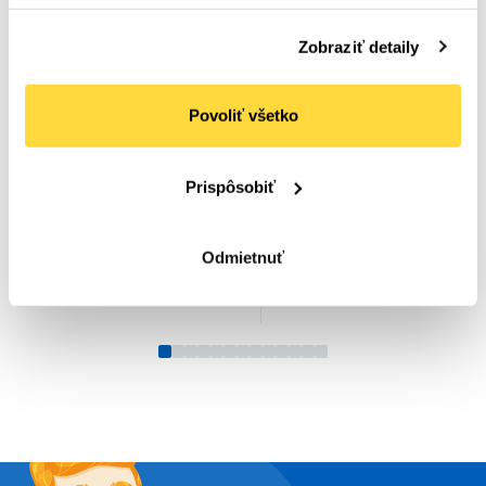
Zobraziť detaily
FINISH
ECOLAB
Finish leštidlo 400 ml
ECOLAB
Počet bal. v kartóne:
12
SMARTPOWER RINSE N
Povoliť všetko
Kód tovaru: 107022
1,1 kg, 2 ks
Počet bal. v kartóne:
1
Kód tovaru: 109462
Prispôsobiť
Na objednávku
Na objednávku
3
,73 €
320
,68 €
(
4
,59 €
s DPH)
(
394
,44 €
s DPH)
Odmietnuť
Do
Do
košíka
košíka