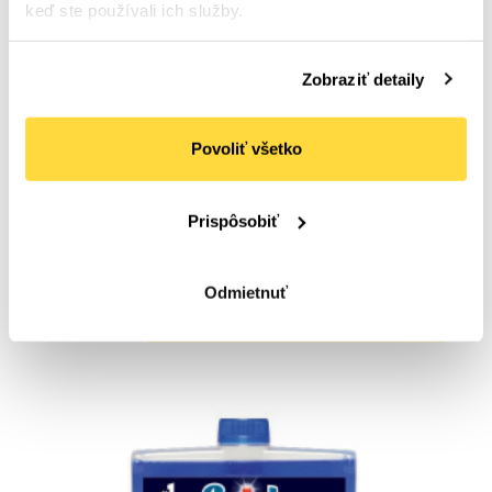
keď ste používali ich služby.
Zobraziť detaily
Povoliť všetko
FINISH
Finish čistič umývačky Citrón 250 ml
Počet bal. v kartóne:
6
Kód tovaru: 109872
Prispôsobiť
Na sklade
2
,62 €
(
3
,22 €
s DPH)
Odmietnuť
Do košíka