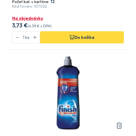
Počet bal. v kartóne:
12
Kód tovaru: 107022
Na objednávku
3
,73 €
(
4
,59 €
s DPH)
Do košíka