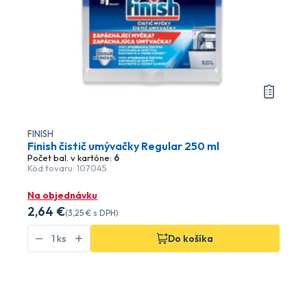
FINISH
Finish čistič umývačky Regular 250 ml
Počet bal. v kartóne:
6
Kód tovaru: 107045
Na objednávku
2
,64 €
(
3
,25 €
s DPH)
Do košíka