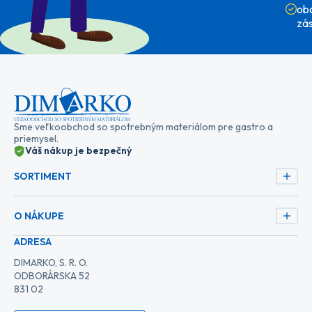
ob
zá
Sme veľkoobchod so spotrebným materiálom pre gastro a
priemysel.
Váš nákup je bezpečný
SORTIMENT
O NÁKUPE
ADRESA
DIMARKO, S. R. O.
ODBORÁRSKA 52
831 02