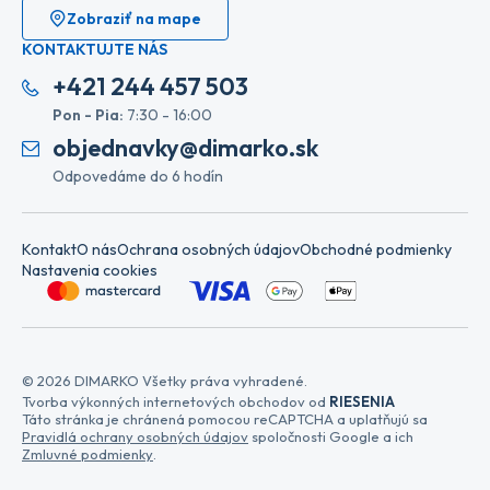
Zobraziť na mape
KONTAKTUJTE NÁS
+421 244 457 503
Pon - Pia:
7:30 - 16:00
objednavky@dimarko.sk
Odpovedáme do 6 hodín
Kontakt
O nás
Ochrana osobných údajov
Obchodné podmienky
Nastavenia cookies
© 2026 DIMARKO Všetky práva vyhradené.
Tvorba výkonných internetových obchodov od
RIESENIA
Táto stránka je chránená pomocou reCAPTCHA a uplatňujú sa
Pravidlá ochrany osobných údajov
spoločnosti Google a ich
Zmluvné podmienky
.