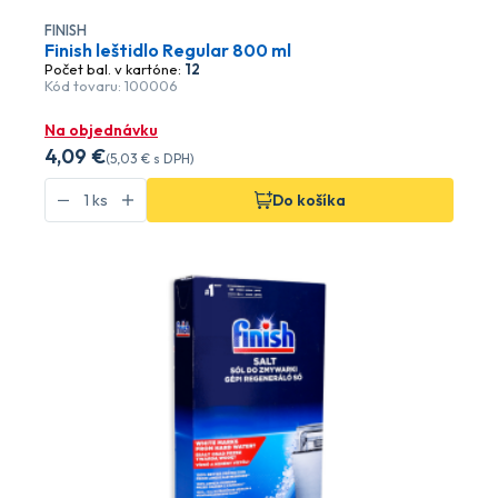
FINISH
Finish leštidlo Regular 800 ml
Počet bal. v kartóne:
12
Kód tovaru: 100006
Na objednávku
4
,09 €
(
5
,03 €
s DPH)
Do košíka