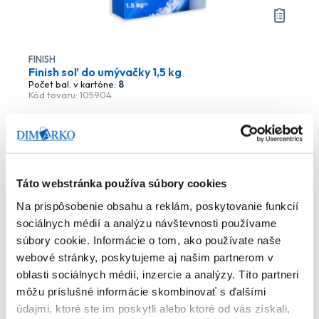
FINISH
Finish soľ do umývačky 1,5 kg
Počet bal. v kartóne:
8
Kód tovaru: 105904
Na sklade
1
,85 €
(
2
,28 €
s DPH)
Do košíka
Táto webstránka používa súbory cookies
Na prispôsobenie obsahu a reklám, poskytovanie funkcií
sociálnych médií a analýzu návštevnosti používame
súbory cookie. Informácie o tom, ako používate naše
webové stránky, poskytujeme aj našim partnerom v
oblasti sociálnych médií, inzercie a analýzy. Títo partneri
môžu príslušné informácie skombinovať s ďalšími
údajmi, ktoré ste im poskytli alebo ktoré od vás získali,