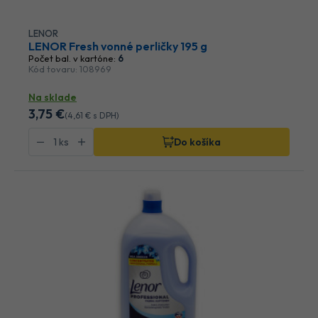
LENOR
LENOR Fresh vonné perličky 195 g
Počet bal. v kartóne:
6
Kód tovaru: 108969
Na sklade
3
,75 €
(
4
,61 €
s DPH)
Do košíka