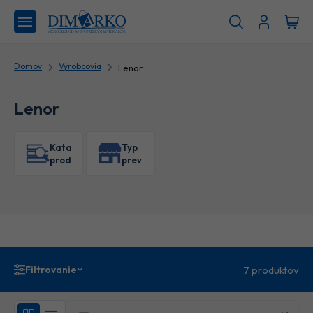
Domov
Výrobcovia
Lenor
Lenor
Katalóg
Typ
produktov
prevádzky
Filtrovanie
7 produktov