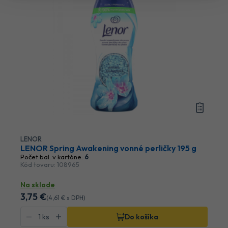
LENOR
LENOR Spring Awakening vonné perličky 195 g
Počet bal. v kartóne:
6
Kód tovaru: 108965
Na sklade
3
,75 €
(
4
,61 €
s DPH)
Do košíka