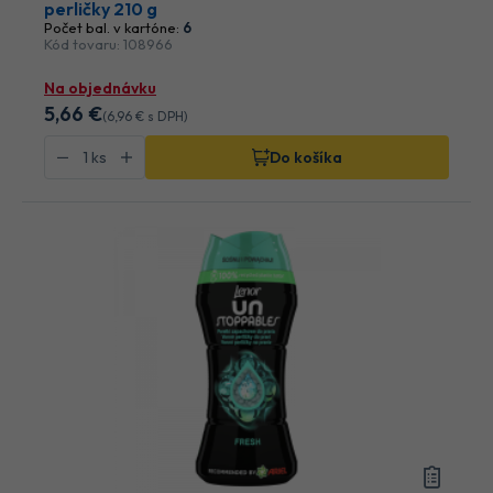
perličky 210 g
Počet bal. v kartóne:
6
Kód tovaru: 108966
Na objednávku
5
,66 €
(
6
,96 €
s DPH)
Do košíka