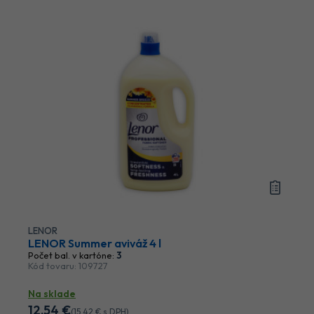
LENOR
LENOR Summer aviváž 4 l
Počet bal. v kartóne:
3
Kód tovaru: 109727
Na sklade
12
,54 €
(
15
,42 €
s DPH)