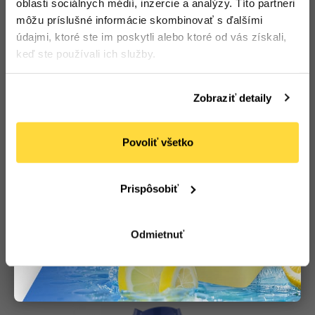
oblasti sociálnych médií, inzercie a analýzy. Títo partneri
môžu príslušné informácie skombinovať s ďalšími
údajmi, ktoré ste im poskytli alebo ktoré od vás získali,
keď ste používali ich služby.
Zobraziť detaily
Povoliť všetko
LENOR
LENOR Spring Awakening aviváž 1600 ml
Počet bal. v kartóne:
6
Kód tovaru: 109323
Prispôsobiť
Na objednávku
4
,17 €
Odmietnuť
(
5
,13 €
s DPH)
Do košíka