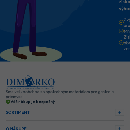
získ
výho
Zv
pr
Mn
Zí
ob
zá
Sme veľkoobchod so spotrebným materiálom pre gastro a
priemysel.
Váš nákup je bezpečný
SORTIMENT
O NÁKUPE