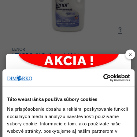
LENOR
×
LENOR Soft Cotton aviváž 4 l
Počet bal. v kartóne:
3
Kód tovaru: 109726
Na objednávku
12
,54 €
(
15
,42 €
s DPH)
Do košíka
Táto webstránka používa súbory cookies
Na prispôsobenie obsahu a reklám, poskytovanie funkcií
sociálnych médií a analýzu návštevnosti používame
súbory cookie. Informácie o tom, ako používate naše
webové stránky, poskytujeme aj našim partnerom v