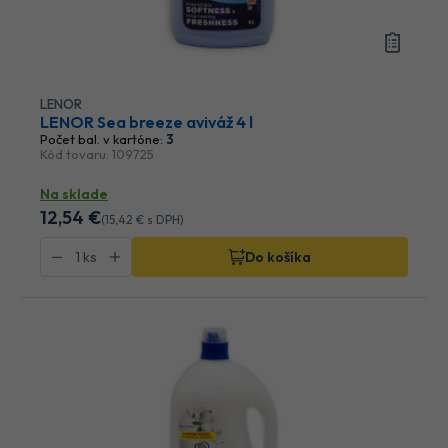
LENOR
LENOR Sea breeze aviváž 4 l
Počet bal. v kartóne:
3
Kód tovaru: 109725
Na sklade
12
,54 €
(
15
,42 €
s DPH)
Do košíka