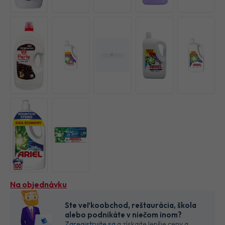
Na objednávku
Ste veľkoobchod, reštaurácia, škola
alebo podnikáte v niečom inom?
Zaregistrujte sa
a získajte lepšie ceny a