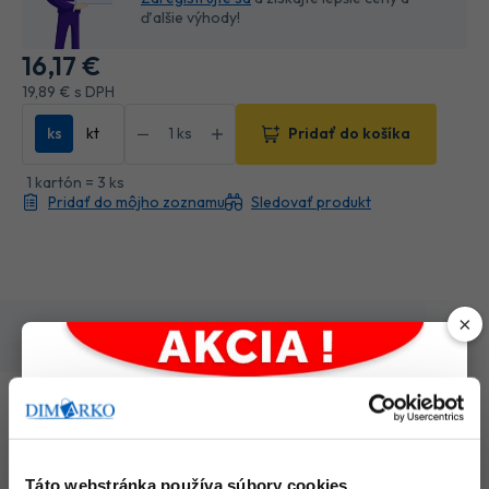
ďalšie výhody!
16
,17 €
19
,89 €
s DPH
ks
kt
Pridať do košíka
1 kartón = 3 ks
Pridať do môjho zoznamu
Sledovať produkt
×
Popis a parametre
Popis produktu
70 pracích dávok
Táto webstránka používa súbory cookies