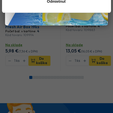
Odmietnuť
ARIEL
ARIEL
ARIEL Kapsule na
ARIEL Mouting Spring
pranie Touch of Lenor
prací prášok (40PD)
Počet bal. v kartóne:
4
Fresh Air Box 19ks
Kód tovaru: 109883
Počet bal. v kartóne:
4
Kód tovaru: 109914
Na sklade
Na sklade
5
,98 €
13
,05 €
(
7
,36 €
s DPH)
(
16
,05 €
s DPH)
Do
Do
košíka
košíka