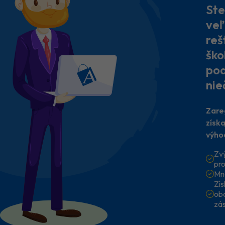
Ste
veľ
reš
ško
pod
nie
Zare
získ
výho
Zv
pr
Mn
Zí
ob
zá