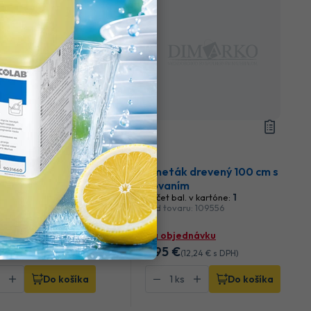
 de LUX bez rúčky
Zmeták drevený 100 cm s
. v kartóne:
12
kovaním
u: 109317
Počet bal. v kartóne:
1
Kód tovaru: 109556
dnávku
Na objednávku
9
,95 €
2
,92 €
s DPH)
(
12
,24 €
s DPH)
Do košíka
Do košíka