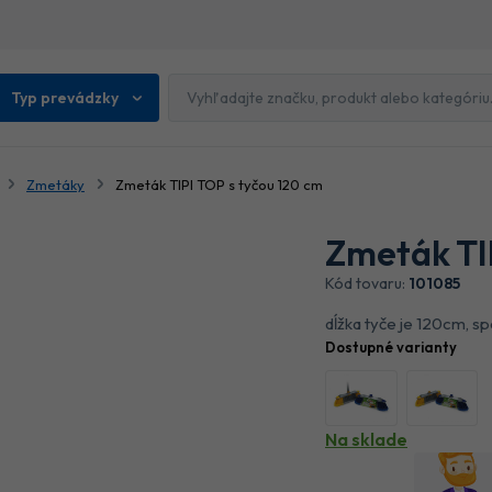
Typ prevádzky
Zmetáky
Zmeták TIPI TOP s tyčou 120 cm
Zmeták TIP
Kód tovaru:
101085
dĺžka tyče je 120cm, s
Dostupné varianty
Na sklade