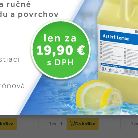
0 cm s
Zmeták de LUX s rúčkou
Zmeták
Počet bal
mix
Kód tovar
Počet bal. v kartóne:
12
Kód tovaru: 100977
Na sklade
Na obje
3
,48 €
2
,37 €
(
4
,28 €
s DPH)
(
košíka
Do košíka