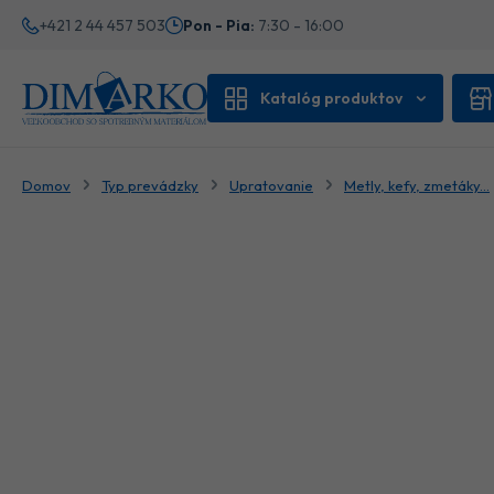
+421 2 44 457 503
Pon - Pia:
7:30 - 16:00
Katalóg produktov
Domov
Typ prevádzky
Upratovanie
Metly, kefy, zmetáky...