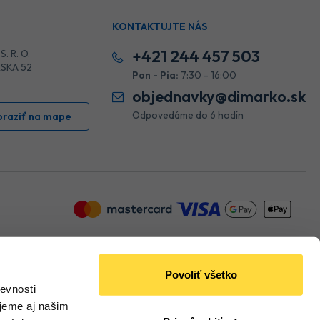
KONTAKTUJTE NÁS
+421 244 457 503
. R. O.
SKA 52
Pon - Pia:
7:30 - 16:00
objednavky@dimarko.sk
Odpovedáme do 6 hodín
braziť na mape
Povoliť všetko
 ochrany osobných údajov
spoločnosti Google a ich
Zmluvné podmienky
.
evnosti
jeme aj našim