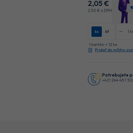
2
,05 €
2
,52 €
s DPH
ks
kt
1 kartón = 12 ks
Pridať do môjho zo
Potrebujete p
+421 244 457 5