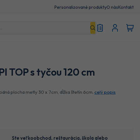
Personalizované produkty
O nás
Kontakt
I TOP s tyčou 120 cm
podná plocha metly 30 x 7cm, dĺžka štetín 6cm.
celý popis
Ste veľkoobchod, reštaurácia, škola alebo