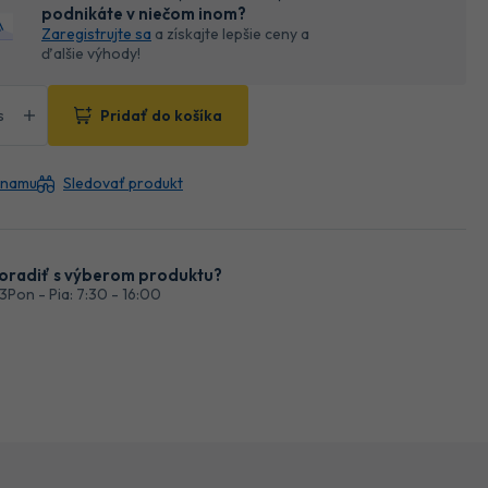
podnikáte v niečom inom?
Zaregistrujte sa
a získajte lepšie ceny a
ďalšie výhody!
Pridať do košíka
znamu
Sledovať produkt
oradiť s výberom produktu?
03
Pon - Pia: 7:30 - 16:00