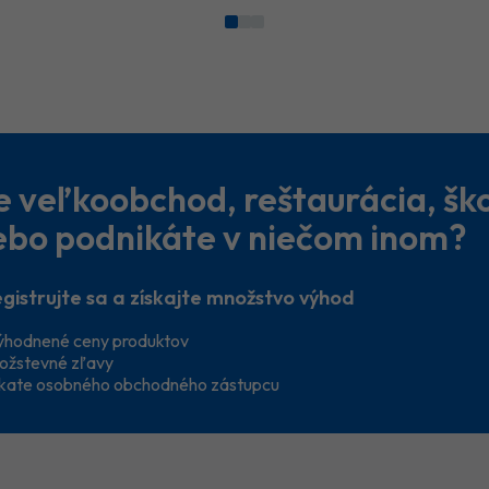
e veľkoobchod, reštaurácia, šk
ebo podnikáte v niečom inom?
gistrujte sa a získajte množstvo výhod
ýhodnené ceny produktov
ožstevné zľavy
skate osobného obchodného zástupcu