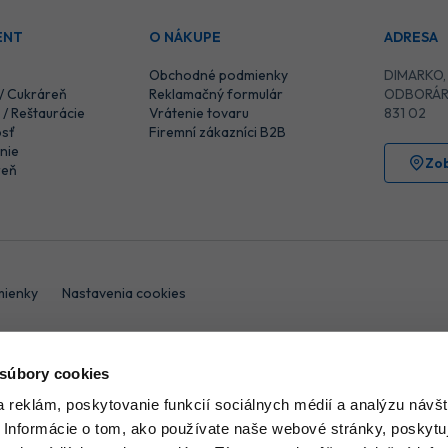
ENT
O NÁKUPE
ADRESA
Obchodné podmienky
DIMARKO, S
 / Cukráreň
Reklamačný formulár
ODBORÁR
/ Reštaurácie
Vrátenie tovaru
831 02
sť
Firemní zákazníci B2B
nie
Zo
reň
ienky
Nastavenia cookies
 súbory cookies
Táto stránka je chránená pomocou reCAPTCHA a uplatňujú sa
Pravidlá
 reklám, poskytovanie funkcií sociálnych médií a analýzu návšt
 Informácie o tom, ako používate naše webové stránky, poskytu