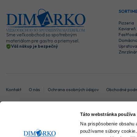
SORTIM
Pizzeria
Kaviareň
Sme veľkoobchod so spotrebným
Fastfood 
materiálom pre gastro a priemysel.
Domácno
Váš nákup je bezpečný
Upratova
Zmrzliná
Kontakt
O nás
Ochrana osobných údajov
Obchodné podm
Táto webstránka používa
© 2026 DIMARKO Všetky práva vyhradené.
Na prispôsobenie obsahu a
Tvorba výkonných internetových obchodov od
RIESENIA
používame súbory cookie.