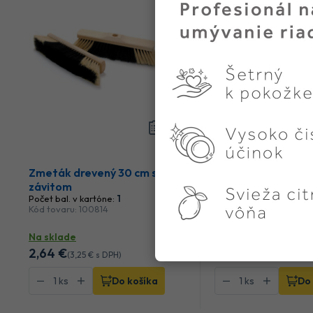
Zmeták drevený 30 cm so
Zmeták drevený 8
závitom
kovaním
Počet bal. v kartóne:
1
Počet bal. v kartóne:
1
Kód tovaru: 100814
Kód tovaru: 105186
Na sklade
Na sklade
2
,64 €
7
,98 €
(
3
,25 €
s DPH)
(
9
,82 €
s DPH)
Do košíka
Do 