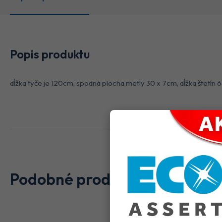
Popis produktu
dĺžka tyče je 120cm, spodná plocha metly 30 x 7cm, dĺžka štetín 
Podobné produkty