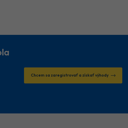
ola
Chcem sa zaregistrovať a získať výhody