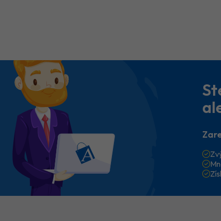
St
al
Zare
Zv
Mn
Zí