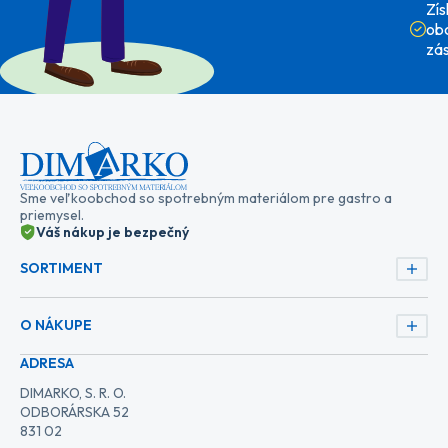
Zí
ob
zá
Sme veľkoobchod so spotrebným materiálom pre gastro a
priemysel.
Váš nákup je bezpečný
SORTIMENT
O NÁKUPE
ADRESA
DIMARKO, S. R. O.
ODBORÁRSKA 52
831 02