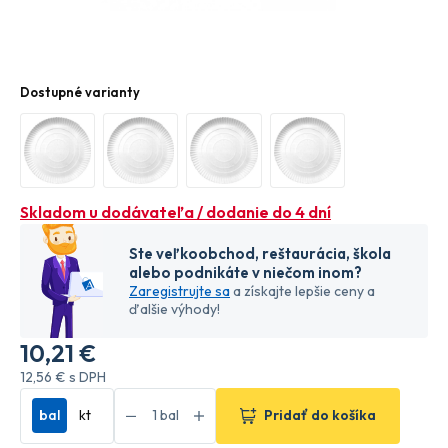
Dostupné varianty
Skladom u dodávateľa / dodanie do 4 dní
Ste veľkoobchod, reštaurácia, škola
alebo podnikáte v niečom inom?
Zaregistrujte sa
a získajte lepšie ceny a
ďalšie výhody!
10
,21 €
12
,56 €
s DPH
bal
kt
Pridať do košíka