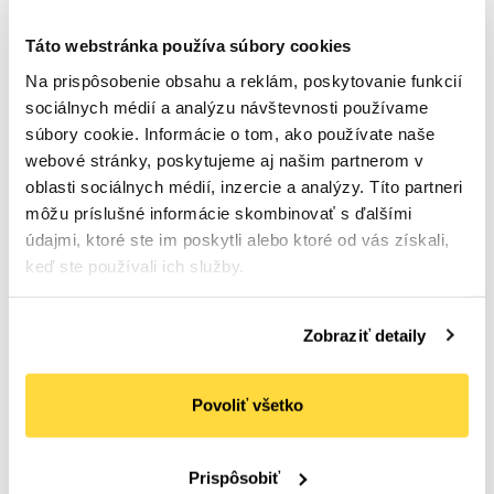
Táto webstránka používa súbory cookies
Na prispôsobenie obsahu a reklám, poskytovanie funkcií
sociálnych médií a analýzu návštevnosti používame
súbory cookie. Informácie o tom, ako používate naše
Tanier WPC 260 ovál,
Tanier papierový plytký
webové stránky, poskytujeme aj našim partnerom v
50 ks
18 cm RECY, 100 ks
oblasti sociálnych médií, inzercie a analýzy. Títo partneri
Počet bal. v kartóne:
10
Počet bal. v kartóne:
5
Kód tovaru: 109423
Kód tovaru: 100156
môžu príslušné informácie skombinovať s ďalšími
údajmi, ktoré ste im poskytli alebo ktoré od vás získali,
keď ste používali ich služby.
Skladom u dodávateľa /
Na objednávku
dodanie do 4 dní
6
,06 €
2
,74 €
(
7
,45 €
s DPH)
(
3
,37 €
s DPH)
Zobraziť detaily
Do
Do
košíka
košíka
Povoliť všetko
Prispôsobiť