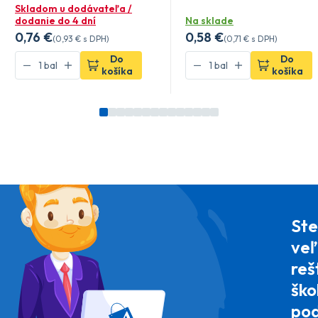
Skladom u dodávateľa /
dodanie do 4 dní
Na sklade
0
,76 €
0
,58 €
(
0
,93 €
s DPH)
(
0
,71 €
s DPH)
Do
Do
košíka
košíka
Ste
veľ
reš
ško
pod