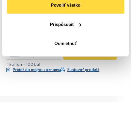
Ste veľkoobchod, reštaurácia, škola
Povoliť všetko
alebo podnikáte v niečom inom?
Zaregistrujte sa
a získajte lepšie ceny a
ďalšie výhody!
Prispôsobiť
0
,63 €
0
,77 €
s DPH
Odmietnuť
bal
kt
Pridať do košíka
1 kartón = 100 bal
Pridať do môjho zoznamu
Sledovať produkt