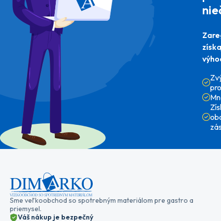
nie
Zare
získ
výho
Zv
pr
Mn
Zí
ob
zá
Sme veľkoobchod so spotrebným materiálom pre gastro a
priemysel.
Váš nákup je bezpečný