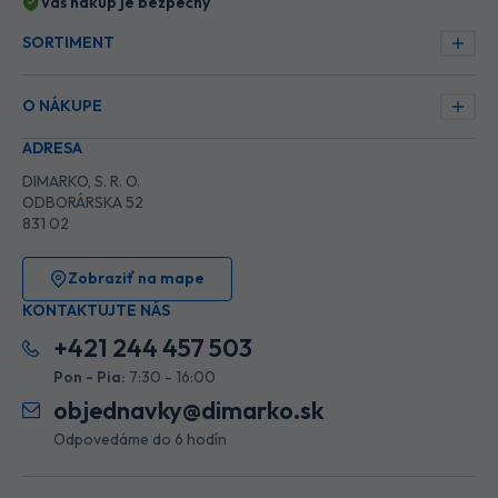
Váš nákup je bezpečný
SORTIMENT
O NÁKUPE
ADRESA
DIMARKO, S. R. O.
ODBORÁRSKA 52
831 02
Zobraziť na mape
KONTAKTUJTE NÁS
+421 244 457 503
Pon - Pia:
7:30 - 16:00
objednavky@dimarko.sk
Odpovedáme do 6 hodín