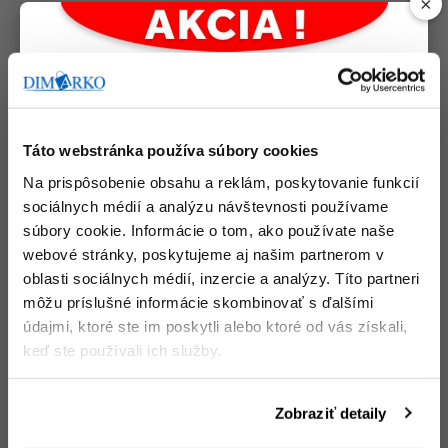
×
Podobné produkty
Táto webstránka používa súbory cookies
Na prispôsobenie obsahu a reklám, poskytovanie funkcií
sociálnych médií a analýzu návštevnosti používame
súbory cookie. Informácie o tom, ako používate naše
webové stránky, poskytujeme aj našim partnerom v
oblasti sociálnych médií, inzercie a analýzy. Títo partneri
môžu príslušné informácie skombinovať s ďalšími
údajmi, ktoré ste im poskytli alebo ktoré od vás získali,
Servítky 33 x 33 cm 1vr
Servítky 33 x 33 cm 2-
keď ste používali ich služby.
4f Línia biele
vrstvové 4f bordové,
Počet bal. v kartóne:
48
50 ks
Kód tovaru: 105568
Počet bal. v kartóne:
48
Zobraziť detaily
Kód tovaru: 106166