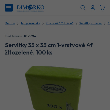
Domov
Typ prevádzky
Kaviareň / Cukráreň
Servítky, rozetky
3
Kód tovaru:
102794
Servítky 33 x 33 cm 1-vrstvové 4f
žltozelené, 100 ks