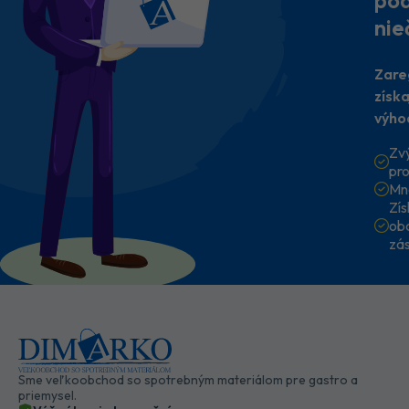
nie
Zare
získ
výho
Zv
pr
Mn
Zí
ob
zá
Sme veľkoobchod so spotrebným materiálom pre gastro a
priemysel.