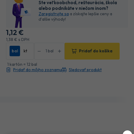
Ste veľkoobchod, reštaurácia, škola
alebo podnikáte v niečom inom?
Zaregistrujte sa
a získajte lepšie ceny a
ďalšie výhody!
1
,12 €
1
,38 €
s DPH
bal
kt
Pridať do košíka
1 kartón = 12 bal
Pridať do môjho zoznamu
Sledovať produkt