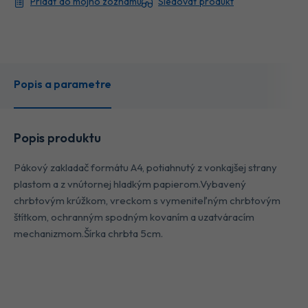
Pridať do môjho zoznamu
Sledovať produkt
Popis a parametre
Popis produktu
Pákový zakladač formátu A4, potiahnutý z vonkajšej strany
plastom a z vnútornej hladkým papierom.Vybavený
chrbtovým krúžkom, vreckom s vymeniteľným chrbtovým
štítkom, ochranným spodným kovaním a uzatváracím
mechanizmom.Šírka chrbta 5cm.