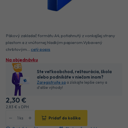
Pákový zakladač formátu A4, potiahnutý z vonkajšej strany
plastom a z vnútornej hladkým papierom.Vybavený
chrbtovým…
celý popis
Na objednávku
Ste veľkoobchod, reštaurácia, škola
alebo podnikáte v niečom inom?
Zaregistrujte sa
a získajte lepšie ceny a
ďalšie výhody!
2
,30 €
2
,83 €
s DPH
Pridať do košíka