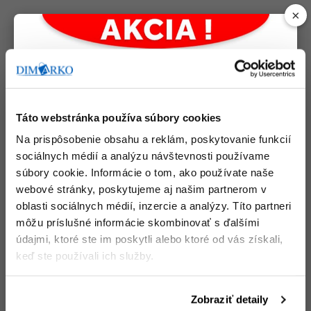
×
Podobné produkty
Táto webstránka používa súbory cookies
Na prispôsobenie obsahu a reklám, poskytovanie funkcií
sociálnych médií a analýzu návštevnosti používame
súbory cookie. Informácie o tom, ako používate naše
webové stránky, poskytujeme aj našim partnerom v
oblasti sociálnych médií, inzercie a analýzy. Títo partneri
môžu príslušné informácie skombinovať s ďalšími
údajmi, ktoré ste im poskytli alebo ktoré od vás získali,
keď ste používali ich služby.
Šanón Esselte
Plastový box
Economy pákový 5 cm,
priehľadný modrý
Zobraziť detaily