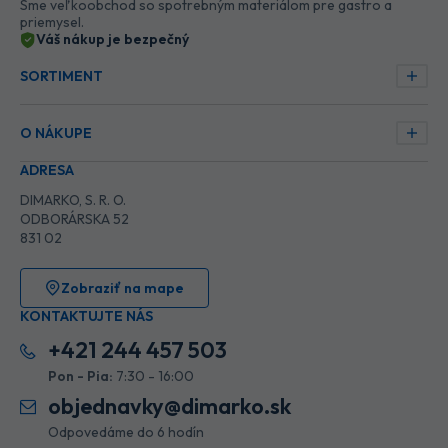
Sme veľkoobchod so spotrebným materiálom pre gastro a
priemysel.
Váš nákup je bezpečný
SORTIMENT
O NÁKUPE
ADRESA
DIMARKO, S. R. O.
ODBORÁRSKA 52
831 02
Zobraziť na mape
KONTAKTUJTE NÁS
+421 244 457 503
Pon - Pia:
7:30 - 16:00
objednavky@dimarko.sk
Odpovedáme do 6 hodín