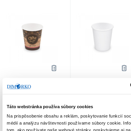
Pohár papierový 200
Pohár papierový 200
ml S 73 mm COFFE TO
ml S 73 mm biely, 50 ks
Počet bal. v kartóne:
20
GO, 50 ks
Kód tovaru: 107409
Počet bal. v kartóne:
20
Táto webstránka používa súbory cookies
Kód tovaru: 107528
Na prispôsobenie obsahu a reklám, poskytovanie funkcií soc
médií a analýzu návštevnosti používame súbory cookie. Inf
Na sklade
Na sklade
tom, ako používate naše webové stránky, poskytujeme aj n