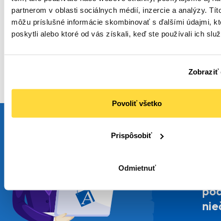
1
,84 €
1
,52 €
(
2
,26 €
s DPH)
(
1
,87 €
s DPH)
partnerom v oblasti sociálnych médií, inzercie a analýzy. Títo
Do
Do
môžu príslušné informácie skombinovať s ďalšími údajmi, kt
košíka
košíka
poskytli alebo ktoré od vás získali, keď ste používali ich služ
Zobraziť 
Povoliť všetko
Ste
Prispôsobiť
veľ
reš
Odmietnuť
ško
pod
nie