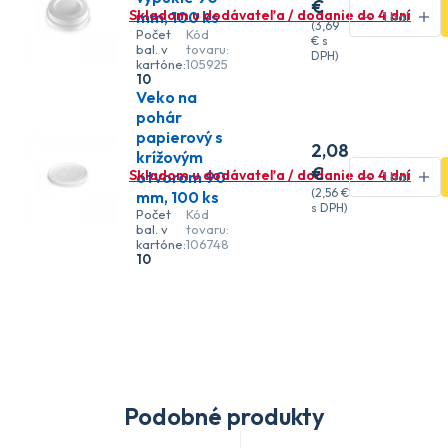
€
Skladom u dodávateľa / dodanie do 4 dní
mm, 100 ks
(
3
,69
Počet
Kód
€
s
bal. v
tovaru:
DPH)
kartóne:
105925
10
Veko na
pohár
papierový s
2
,08
krížovým
€
Skladom u dodávateľa / dodanie do 4 dní
otvorom 90
(
2
,56 €
mm, 100 ks
s DPH)
Počet
Kód
bal. v
tovaru:
kartóne:
106748
10
Podobné produkty