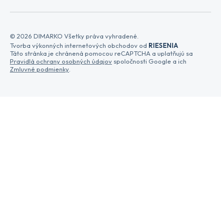
© 2026 DIMARKO Všetky práva vyhradené.
Tvorba výkonných internetových obchodov od
RIESENIA
Táto stránka je chránená pomocou reCAPTCHA a uplatňujú sa
Pravidlá ochrany osobných údajov
spoločnosti Google a ich
Zmluvné podmienky
.