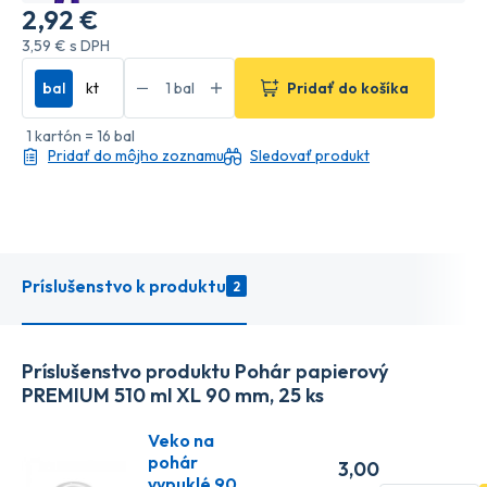
2
,92 €
3
,59 €
s DPH
bal
kt
Pridať do košíka
1 kartón = 16 bal
Pridať do môjho zoznamu
Sledovať produkt
Príslušenstvo k produktu
2
Príslušenstvo produktu Pohár papierový
PREMIUM 510 ml XL 90 mm, 25 ks
Veko na
pohár
3
,00
vypuklé 90