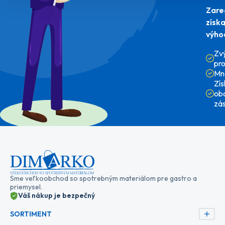
Zare
získ
výho
Zv
pr
Mn
Zí
ob
zá
Sme veľkoobchod so spotrebným materiálom pre gastro a
priemysel.
Váš nákup je bezpečný
SORTIMENT