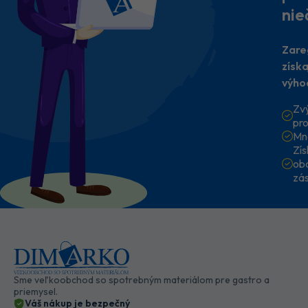
nie
Zare
získ
výho
Zv
pr
Mn
Zí
ob
zá
Sme veľkoobchod so spotrebným materiálom pre gastro a
priemysel.
Váš nákup je bezpečný