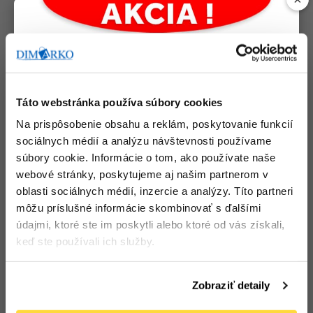
Podobné produkty
Táto webstránka používa súbory cookies
Na prispôsobenie obsahu a reklám, poskytovanie funkcií
sociálnych médií a analýzu návštevnosti používame
súbory cookie. Informácie o tom, ako používate naše
webové stránky, poskytujeme aj našim partnerom v
oblasti sociálnych médií, inzercie a analýzy. Títo partneri
môžu príslušné informácie skombinovať s ďalšími
údajmi, ktoré ste im poskytli alebo ktoré od vás získali,
keď ste používali ich služby.
Podložka pod tortu 24
Podložka pod tortu 24
cm lepenka RECY, 100
cm obojstranná
ks
čierna/zlatá, 100 ks
Počet bal. v kartóne:
5
Počet bal. v kartóne:
1
Zobraziť detaily
Kód tovaru: 101706
Kód tovaru: 107664