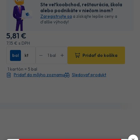
Ste veľkoobchod, reštaurácia, škola
alebo podnikáte v niečom inom?
Zaregistrujte sa
a získajte lepšie ceny a
ďalšie výhody!
5
,81 €
7
,15 €
s DPH
bal
kt
Pridať do košíka
1 kartón = 5 bal
Pridať do môjho zoznamu
Sledovať produkt
×