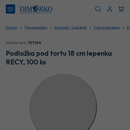
Domov
Typ prevádzky
Kaviareň / Cukráreň
Cukrárske obaly
P
Kód tovaru:
101164
Podložka pod tortu 18 cm lepenka
RECY, 100 ks