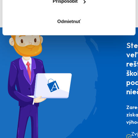
Prispôsobiť
Odmietnuť
Ste
veľ
reš
ško
pod
nie
Zare
získ
výho
Zv