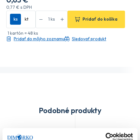
0
,77 €
s DPH
ks
kt
Pridať do košíka
1 kartón = 48 ks
Pridať do môjho zoznamu
Sledovať produkt
Podobné produkty