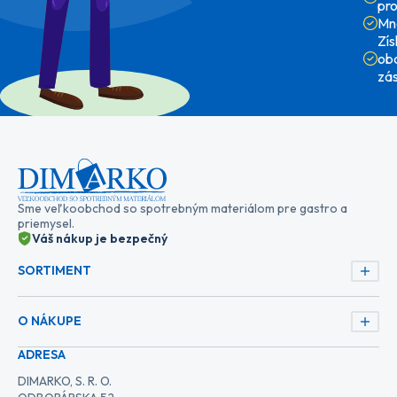
pr
Mn
Zí
ob
zá
Sme veľkoobchod so spotrebným materiálom pre gastro a
priemysel.
Váš nákup je bezpečný
SORTIMENT
O NÁKUPE
ADRESA
DIMARKO, S. R. O.