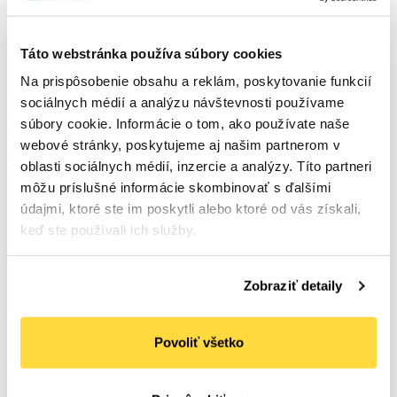
Táto webstránka používa súbory cookies
Na prispôsobenie obsahu a reklám, poskytovanie funkcií
sociálnych médií a analýzu návštevnosti používame
súbory cookie. Informácie o tom, ako používate naše
webové stránky, poskytujeme aj našim partnerom v
oblasti sociálnych médií, inzercie a analýzy. Títo partneri
môžu príslušné informácie skombinovať s ďalšími
Motúz pop 250 g
Motúz ľanový 100 g
údajmi, ktoré ste im poskytli alebo ktoré od vás získali,
Počet bal. v kartóne:
8
Počet bal. v kartóne:
10
keď ste používali ich služby.
Kód tovaru: 100166
Kód tovaru: 100169
Na sklade
Na sklade
Zobraziť detaily
2
,56 €
1
,17 €
(
3
,15 €
s DPH)
(
1
,44 €
s DPH)
Do
Do
košíka
košíka
Povoliť všetko