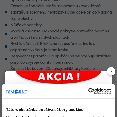
Obsahuje špeciálnu zložku na ochranu kovov, ktorá
zabraňuje sčerneniu nehrdzavejúcej ocele pri aplikácii na
teplé plochy.
Kľúčové benefity
Vysoká viskozita: Dokonalé pokrytie čisteného povrchu
a priľnavosť na zvislých plochách.
Rýchla účinnosť: Efektívne rozpúšťa mastnotu a
pripálené zvyšky v jednom kroku.
Bezpečnosť pri práci: Pri aplikácii sa neuvoľňujú dráždivé
pary, čo zvyšuje komfort personálu.
Šetrnosť ku kovom: Obsahuje inhibítory korózie
×
zabraňujúce sčerneniu nerezových povrchov.
Jednoduché čistenie: Prípravok je po pôsobení ľahko
opláchnuteľný bezo zvyšku.
ECOLAB : 9031970
Táto webstránka používa súbory cookies