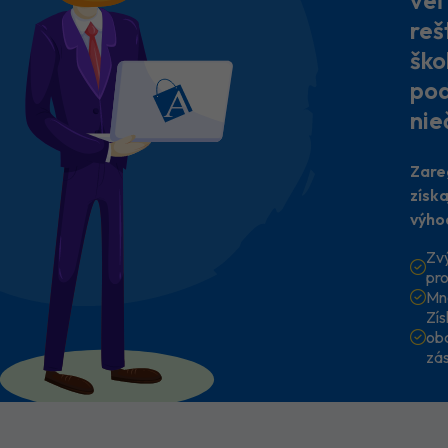
veľ
reš
ško
pod
nie
Zare
získ
výho
Zv
pr
Mn
Zí
ob
zá