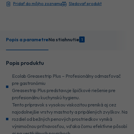
Pridať do môjho zoznamu
Sledovať produkt
Popis a parametre
Na stiahnutie
1
Popis produktu
Ecolab Greasestrip Plus – Profesionálny odmasťovač
pre gastronómiu
Greasestrip Plus predstavuje špičkové riešenie pre
profesionálnu kuchynskú hygienu.
Tento prípravok s vysokou viskozitou preniká aj cez
najodolnejšie vrstvy mastnoty a pripálených zvyškov. Na
rozdiel od bežných penových prostriedkov vyniká
výnimočnou priľnavosťou, vďaka čomu efektívne pôsobí
aj na vertikálnych povrchoch.