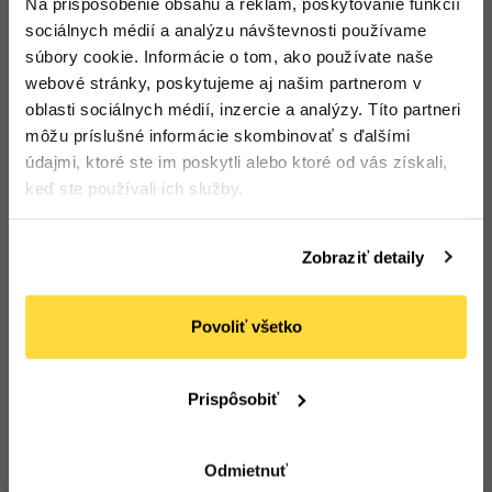
Na prispôsobenie obsahu a reklám, poskytovanie funkcií
sociálnych médií a analýzu návštevnosti používame
súbory cookie. Informácie o tom, ako používate naše
webové stránky, poskytujeme aj našim partnerom v
Podobné produkty
oblasti sociálnych médií, inzercie a analýzy. Títo partneri
môžu príslušné informácie skombinovať s ďalšími
údajmi, ktoré ste im poskytli alebo ktoré od vás získali,
keď ste používali ich služby.
Zobraziť detaily
Povoliť všetko
Prispôsobiť
WELL DONE
CLEAMEN
Odmietnuť
Odmasťovač za
CLEAMEN 220 leštič na