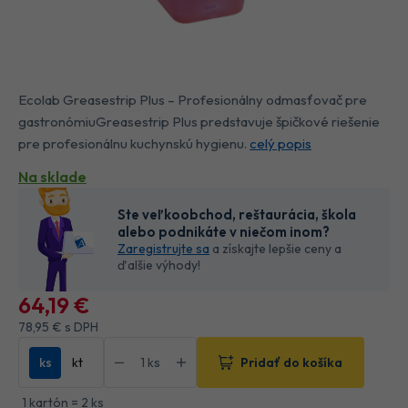
Ecolab Greasestrip Plus – Profesionálny odmasťovač pre
gastronómiuGreasestrip Plus predstavuje špičkové riešenie
pre profesionálnu kuchynskú hygienu.
celý popis
Na sklade
Ste veľkoobchod, reštaurácia, škola
alebo podnikáte v niečom inom?
Zaregistrujte sa
a získajte lepšie ceny a
ďalšie výhody!
64
,19 €
78
,95 €
s DPH
ks
kt
Pridať do košíka
1 kartón = 2 ks