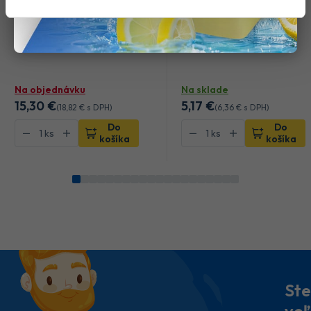
studena 5 l
nerez 550 ml
Počet bal. v kartóne:
5
Počet bal. v kartóne:
14
Kód tovaru: 105907
Kód tovaru: 108409
Na objednávku
Na sklade
15
,30 €
5
,17 €
(
18
,82 €
s DPH)
(
6
,36 €
s DPH)
Do
Do
košíka
košíka
Ste